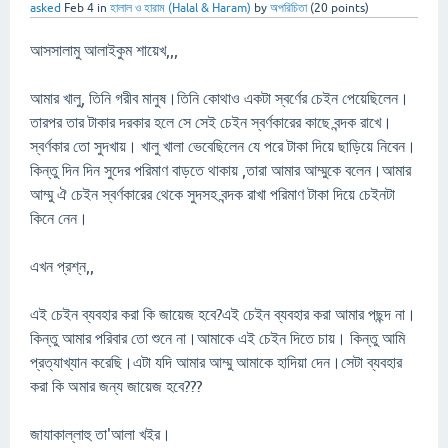
asked
Feb 4
in
হালাল ও হারাম (Halal & Haram)
by
অপরিচিতা
(
20
points)
আসসালামু আলাইকুম শায়েখ,,,
আমার খালু, তিনি গরীব মানুষ।তিনি কোথাও একটা স্বর্ণের চেইন পেয়েছিলেন।
তারপর তার টাকার দরকার হলে সে সেই চেইন স্বর্ণকারের কাছে বন্দক রাখে।
স্বর্ণকার তো সুদখায়। খালু খালা ভেবেছিলেন যে পরে টাকা দিয়ে ছাড়িয়ে নিবেন।
কিন্তু দিন দিন সুদের পরিমাণ বাড়তে থাকায় ,তারা আমার আম্মুকে বলেন।আমার
আম্মু ঐ চেইন স্বর্ণকারের থেকে সুদসহ বন্দক রাখা পরিমাণ টাকা দিয়ে চেইনটা
কিনে নেন।
এখন প্রশ্ন,,
এই চেইন ব্যবহার করা কি জায়েজ হবে?এই চেইন ব্যবহার করা আমার পছন্দ না।
কিন্তু আমার পরিবার তো শুনে না।আমাকে এই চেইন দিতে চায়। কিন্তু আমি
প্রত্যাখ্যান করেছি।এটা যদি আমার আম্মু আমাকে হাদিয়া দেন।সেটা ব্যবহার
করা কি অমার জন্য জায়েজ হবে???
জাযাকাল্লাহু তা'আলা খইর।