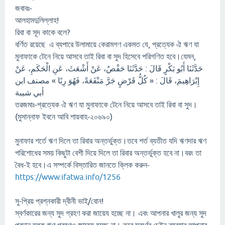
জবাবঃ-
আলহামদুলিল্লাহ!
রিবা বা সূদ কাকে বলে?
বর্ণিত রয়েছে এ ব্যপারে উলামায়ে কেরামগণ একমত যে, প্রত্যেক ঐ ঋণ যা
মুনাফাকে টেনে নিয়ে আসবে তাই রিবা বা সুদ হিসেবে পরিগণিত হবে।যেমন,
ﺣَﺪَّﺛَﻨَﺎ ﺃَﺑُﻮ ﺑَﻜْﺮٍ ﻗَﺎﻝَ : ﺣَﺪَّﺛَﻨَﺎ ﺣَﻔْﺺٌ، ﻋَﻦْ ﺃَﺷْﻌَﺚَ، ﻋَﻦِ ﺍﻟْﺤَﻜَﻢِ، ﻋَﻦْ
ﺇِﺑْﺮَﺍﻫِﻴﻢَ، ﻗَﺎﻝَ : « ﻛُﻞُّ ﻗَﺮْﺽٍ ﺟَﺮَّ ﻣَﻨْﻔَﻌَﺔً، ﻓَﻬُﻮَ ﺭِﺑًﺎ » ﻣﺼﻨﻒ ﺍﺑﻦ
ﺃﺑﻲ ﺷﻴﺒﺔ
তরজমাঃ-প্রত্যেক ঐ ঋণ যা মুনাফাকে টেনে নিয়ে আসবে তাই রিবা বা সুদ।
(মুসান্নাফ ইবনে আবি শায়বাহ-২০৬৯০)
মুনাফার শর্তে ঋণ দিলে তা রিবার অন্তর্ভুক্ত।তবে শর্ত ব্যতীত যদি ঋণদার ঋণ
পরিশোধের সময় কিছুটা বেশী দিয়ে দিলে তা রিবার অন্তর্ভুক্ত হবে না।বরং তা
বৈধ-ই হবে।এ সম্পর্কে বিস্তারিত জানতে ক্লিক করুন-
https://www.ifatwa.info/1256
সু-প্রিয় প্রশ্নকারী দ্বীনী ভাই/বোন!
স্বর্ণকারের জন্য সুদ গ্রহণ করা জায়েয হচ্ছে না। এবং আপনার খালুর জন্য সুদ