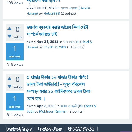
প্রতারণা করা হবে ??
198
views
Jul 31, 2025
asked
in
হালাল ও হারাম (Halal &
Haram)
by
Helal8888
(
2
points)
ছদ্মনাম ব্যবহার করার জায়েয কিনা সেটা
0
সম্পর্কে জানতে চাই
votes
Nov 24, 2023
asked
in
হালাল ও হারাম (Halal &
1
Haram)
by
01701317989
(
51
points)
answer
318
views
৫ হাজার টাকায় ১০ হাজার টাকার শপিং !
0
ডাবল টাকা ভাউচার!! - মূল্য পরিশোধ
votes
সম্পন্ন হবার ১০ কর্মদিবসপর ডাবল টাকা
1
যোগ হবে ।
Apr 9, 2021
asked
in
ব্যবসা ও চাকুরী (Business &
answer
Job)
by
Moklasur Rahman
(
2
points)
811
views
Facebook Group
Facebook Page
PRIVACY POLICY