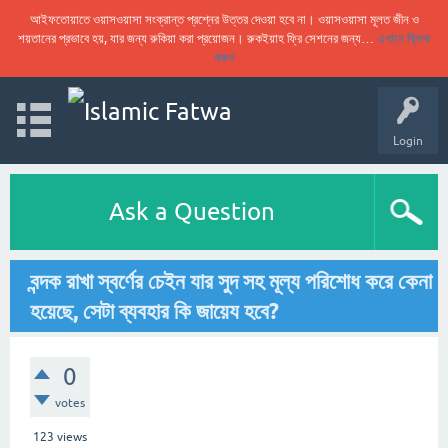
আইফতোয়াতে ওয়াসওয়াসা সংক্রান্ত প্রশ্নের উত্তর দেওয়া হবে না। ওয়াসওয়াসা মূলত জীন ও
শয়তানের প্রভাবে হয়, যার জন্য রুকিয়া করা প্রয়োজন। রুকইয়াহ ফ্রি সেশনের জন্য…
এখানে ক্লিক
করুন
Login
Ask a Question
বন্দক রাখা স্বর্ণের চেইন যার সুদ সহ মূল্য পরিশোধ করে কেনা
হয়েছে, সেটা ব্যবহার কি জায়েয হবে?
0
votes
123
views