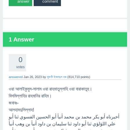
1
Answer
0
votes
answered
Jan 26, 2023
by
মুফতী ইমদাদুল হক
(
814,710
points)
ওয়া আলাইকুমুস-সালাম ওয়া রাহমাতুল্লাহি ওয়া বারাকাতুহু।
বিসমিল্লাহির রাহমানির রাহিম।
জবাবঃ-
আলহামদুলিল্লাহ!
ﺃﺧﺒﺮﻧﺎﻩ ﺃﺑﻮ ﺑﻜﺮ ﻣﺤﻤﺪ ﺑﻦ ﻣﺤﻤﺪ ﺃﻧﺒﺄ ﺃﺑﻮ ﺍﻟﺤﺴﻴﻦ ﺍﻟﻔﺴﻮﻱ ﺛﻨﺎ ﺃﺑﻮ
ﻋﻠﻲ ﺍﻟﻠﺆﻟﺆﻱ ﺛﻨﺎ ﺃﺑﻮ ﺩﺍﻭﺩ ﺛﻨﺎ ﺳﻠﻴﻤﺎﻥ ﺑﻦ ﺩﺍﻭﺩ ﺃﻧﺒﺄ ﺑﻦ ﻭﻫﺐ ﺃﻧﺒﺄ