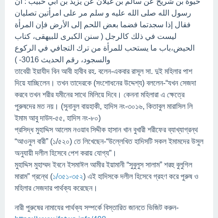
ﺣﻴﻮﺓ ﺑﻦ ﺷﺮﻳﺢ ﻋﻦ ﺳﺎﻟﻢ ﺑﻦ ﻏﻴﻼﻥ ﻋﻦ ﻳﺰﻳﺪ ﺑﻦ ﺃﺑﻲ ﺣﺒﻴﺐ : ﺃﻥ
ﺭﺳﻮﻝ ﺍﻟﻠﻪ ﺻﻠﻰ ﺍﻟﻠﻪ ﻋﻠﻴﻪ ﻭ ﺳﻠﻢ ﻣﺮ ﻋﻠﻰ ﺍﻣﺮﺃﺗﻴﻦ ﺗﺼﻠﻴﺎﻥ
ﻓﻘﺎﻝ ﺇﺫﺍ ﺳﺠﺪﺗﻤﺎ ﻓﻀﻤﺎ ﺑﻌﺾ ﺍﻟﻠﺤﻢ ﺇﻟﻰ ﺍﻷﺭﺽ ﻓﺈﻥ ﺍﻟﻤﺮﺃﺓ
ﻟﻴﺴﺖ ﻓﻲ ﺫﻟﻚ ﻛﺎﻟﺮﺟﻞ ( ﺳﻨﻦ ﺍﻟﻜﺒﺮﻯ ﻟﻠﺒﻴﻬﻘﻰ، ﻛﺘﺎﺏ
ﺍﻟﺤﻴﺾ،ﺑﺎﺏ ﻣﺎ ﻳﺴﺘﺤﺐ ﻟﻠﻤﺮﺃﺓ ﻣﻦ ﺗﺮﻙ ﺍﻟﺘﺠﺎﻓﻲ ﻓﻲ ﺍﻟﺮﻛﻮﻉ
ﻭﺍﻟﺴﺠﻮﺩ، ﺭﻗﻢ ﺍﻟﺤﺪﻳﺚ 3016- )
তাবেয়ী ইয়াযীদ বিন আবী হাবীব রহ. বলেন-একবার রাসূল সা. দুই মহিলার পাশ
দিয়ে যাচ্ছিলেন। তখন তাদেরকে (সংশোধনের উদ্দেশ্য) বললেন-“যখন সেজদা
করবে তখন শরীর যমীনের সাথে মিলিয়ে দিবে। কেননা মহিলারা এ ক্ষেত্রে
পুরুষদের মত নয়। (সুনানুল বায়হাকী, হাদিস নং-৩০১৬, কিতাবুল মারাসিল লি
ইমাম আবু দাউদ-৫৫, হাদিস নং-৮০)
প্রসিদ্ধ মুহাদ্দিস আলেম নওয়াব সিদ্দীক হাসান খান বুখারী শরীফের ব্যাখ্যাগ্রন্থ
“আওনুল বারী” (১/৫২০) তে লিখেছেন-“উল্লেখিত হাদিসটি সকল ইমামদের উসুল
অনুযায়ী দলীল হিসেবে পেশ করায় যোগ্য”।
মুহাদ্দিস মুহাম্মদ ইবনে ইসমাঈল আমীর ইয়ামানী “সুবুলুস সালাম” শরহু বুলুগিল
মারাম” গ্রন্থে (
১/৩৫১-৩৫২
) এই হাদিসকে দলীল হিসেবে গ্রহণ করে পুরুষ ও
মহিলার সেজদার পার্থক্য করেছেন।
নারী পুরুষের নামাযের পার্থক্য সম্পর্কে বিস্তারিত জানতে ভিজিট করুন-