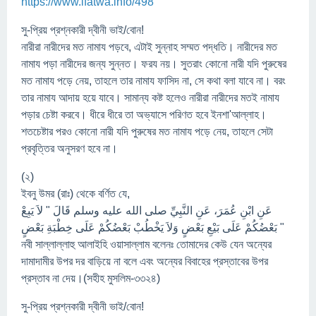
https://www.ifatwa.info/498
সু-প্রিয় প্রশ্নকারী দ্বীনী ভাই/বোন!
নারীরা নারীদের মত নামায পড়বে, এটাই সুন্নাহ সম্মত পদ্ধতি। নারীদের মত
নামায পড়া নারীদের জন্য সুন্নত। ফরয নয়। সুতরাং কোনো নারী যদি পুরুষের
মত নামায পড়ে নেয়, তাহলে তার নামায ফাসিদ না, সে কথা বলা যাবে না। বরং
তার নামায আদায় হয়ে যাবে। সামান্য কষ্ট হলেও নারীরা নারীদের মতই নামায
পড়ার চেষ্টা করবে। ধীরে ধীরে তা অভ্যাসে পরিণত হবে ইনশা'আল্লাহ।
শতচেষ্টার পরও কোনো নারী যদি পুরুষের মত নামায পড়ে নেয়, তাহলে সেটা
প্রবৃত্তির অনুসরণ হবে না।
(২)
ইবনু উমর (রাঃ) থেকে বর্ণিত যে,
عَنِ ابْنِ عُمَرَ، عَنِ النَّبِيِّ صلى الله عليه وسلم قَالَ " لاَ يَبِعْ
بَعْضُكُمْ عَلَى بَيْعِ بَعْضٍ وَلاَ يَخْطُبْ بَعْضُكُمْ عَلَى خِطْبَةِ بَعْضٍ "
নবী সাল্লাল্লাহু আলাইহি ওয়াসাল্লাম বলেনঃ তোমাদের কেউ যেন অন্যের
দামাদামীর উপর দর বাড়িয়ে না বলে এবং অন্যের বিবাহের প্রস্তাবের উপর
প্রস্তাব না দেয়।(সহীহ মুসলিম-৩৩২৪)
সু-প্রিয় প্রশ্নকারী দ্বীনী ভাই/বোন!