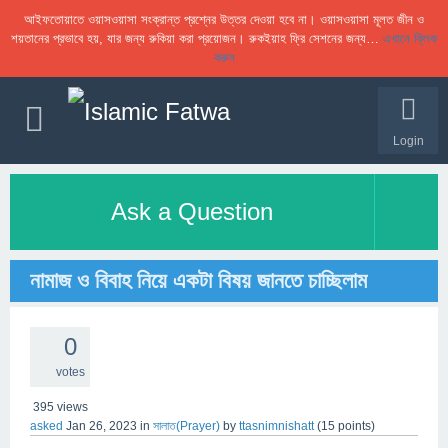
আইফতোয়াতে ওয়াসওয়াসা সংক্রান্ত প্রশ্নের উত্তর দেওয়া হবে না। ওয়াসওয়াসা মূলত জীন ও
শয়তানের প্রভাবে হয়, যার জন্য রুকিয়া করা প্রয়োজন। রুকইয়াহ ফ্রি সেশনের জন্য…
এখানে ক্লিক
করুন
Login
Ask a Question
নামাজ ও বিবাহ নিয়ে একটা বিষয় জানতে চাচ্ছিলাম
0
votes
395
views
asked
Jan 26, 2023
in
সালাত(Prayer)
by
ttasnimnishatt
(
15
points)