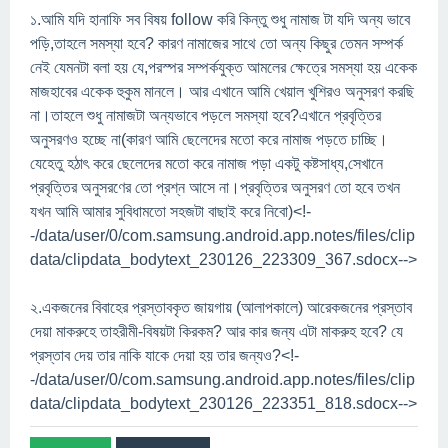
১.আমি যদি হানাফি সব বিষয় follow করি কিন্তু শুধু নামাজ টা যদি অন্য ভাবে
পড়ি,তাহলে সমস্যা হবে? কারণ নামাজের সাথে তো অন্য কিছুর তেমন সম্পর্ক
নেই যেমনটা বলা হয় যে,পরস্পর সম্পর্কযুক্ত আমলের ক্ষেত্রে সমস্যা হয় একেক
মাজহাবের একেক হুকুম মানলে। আর এখানে আমি খেয়াল খুশিরও অনুসরণ করছি
না।তাহলে শুধু নামাজটা অন্যভাবে পড়লে সমস্যা হবে?এখানে প্রবৃত্তির
অনুসরণও হচ্ছে না(কারণ আমি ছেলেদের মতো করে নামাজ পড়তে চাচ্ছি।
যেহেতু হঠাৎ করে ছেলেদের মতো করে নামাজ পড়া একটু কষ্টসাধ্য,সেখানে
প্রবৃত্তির অনুসরণের তো প্রশ্ন আসে না।প্রবৃত্তির অনুসরণ তো হবে তখন
যখন আমি আমার সুবিধামতো সহজটা বাছাই করে নিবো)<!-
-/data/user/0/com.samsung.android.app.notes/files/clip
data/clipdata_bodytext_230126_223309_367.sdocx-->
২.একজনের বিবাহের প্রস্তাবকৃত জায়গায় (আলাপকালে) আরেকজনের প্রস্তাব
দেয়া মাকরুহে তাহরীমী-বিষয়টা কিরকম? আর কার জন্য এটা মাকরুহ হবে? যে
প্রস্তাব দেয় তার নাকি যাকে দেয়া হয় তার জন্যও?<!-
-/data/user/0/com.samsung.android.app.notes/files/clip
data/clipdata_bodytext_230126_223351_818.sdocx-->