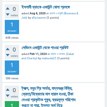
ইসলামী ব্যাংকে একাউন্ট খোলা প্রসঙ্গে
0
Aug 8, 2020
asked
in
ব্যবসা ও চাকুরী (Business &
votes
Job)
by
afia.tasnim
(
5
points)
1
answer
648
views
সেভিংস একাউন্ট থেকে পাওয়া প্রফিট
0
Feb 11, 2024
asked
in
যাকাত ও সদকাহ (Zakat
votes
and Charity)
by
maksuda25
(
3
points)
1
answer
586
views
ট্যাক্স, মধুর প্রি অর্ডার, বাদ্যযন্ত্র বিক্রি,
0
ক্রেতা/বিক্রেতার মাল হারাম হওয়া, ঠিকা
votes
দেওয়া প্রাকৃতিক পুকুর, ক্রয়মূল্য পরিশোধ
1
করতে না পারা, ইল্লত অর্থ নিয়ে