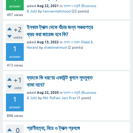
Aug 22, 2021
asked
in
ব্যবসা ও চাকুরী (Business
answer
& Job)
by
hannanmahmood
(
22
points)
497
views
ইনকাম ট্যাক্স থেকে বাঁচার জন্য সঞ্চয়পত্র
+2
ক্রয় করা জায়েজ হবে কি?
votes
Aug 13, 2022
asked
in
হালাল ও হারাম (Halal &
1
Haram)
by
shakilmahmud
(
2
points)
answer
413
views
ব্যাংকে কি ধরণের একাউন্ট খুললে সুদমুক্ত
+1
থাকা যাবে?
vote
Aug 22, 2020
asked
in
ব্যবসা ও চাকুরী (Business
1
& Job)
by
Md. Rafsan Jani Pran
(
1
point)
answer
898
views
প্রাণীহত্যা, বিয়ে ও ট্যাক্স প্রসঙ্গে
0