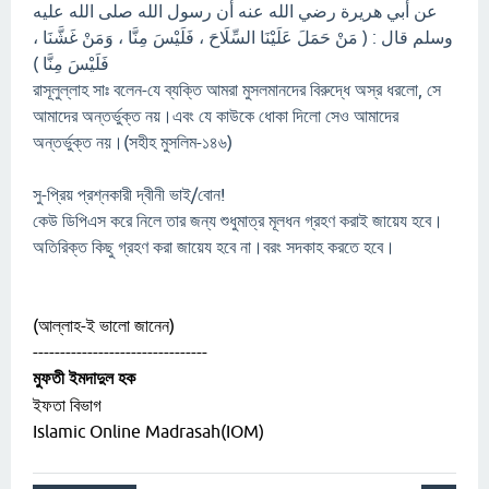
عن أبي هريرة رضي الله عنه أن رسول الله صلى الله عليه
وسلم قال : ( مَنْ حَمَلَ عَلَيْنَا السِّلَاحَ ، فَلَيْسَ مِنَّا ، وَمَنْ غَشَّنَا ،
فَلَيْسَ مِنَّا )
রাসূলুল্লাহ সাঃ বলেন-যে ব্যক্তি আমরা মুসলমানদের বিরুদ্ধে অস্র ধরলো, সে
আমাদের অন্তর্ভুক্ত নয়।এবং যে কাউকে ধোকা দিলো সেও আমাদের
অন্তর্ভুক্ত নয়।(সহীহ মুসলিম-১৪৬)
সু-প্রিয় প্রশ্নকারী দ্বীনী ভাই/বোন!
কেউ ডিপিএস করে নিলে তার জন্য শুধুমাত্র মূলধন গ্রহণ করাই জায়েয হবে।
অতিরিক্ত কিছু গ্রহণ করা জায়েয হবে না।বরং সদকাহ করতে হবে।
(আল্লাহ-ই ভালো জানেন)
--------------------------------
মুফতী ইমদাদুল হক
ইফতা বিভাগ
Islamic Online Madrasah(IOM)