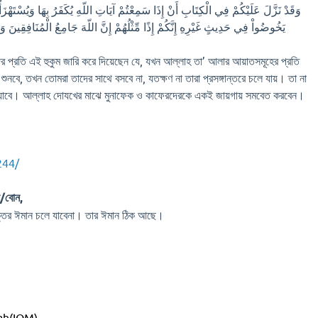
وَقَدْ نَزَّلَ عَلَيْكُمْ فِي الْكِتَابِ أَنْ إِذَا سَمِعْتُمْ آيَاتِ اللّهِ يُكَفَرُ بِهَا وَيُسْتَهْزَأُ 
يَخُوضُواْ فِي حَدِيثٍ غَيْرِهِ إِنَّكُمْ إِذًا مِّثْلُهُمْ إِنَّ اللّهَ جَامِعُ الْمُنَافِقِينَ 
র প্রতি এই হুকুম জারি করে দিয়েছেন যে, যখন আল্লাহ তা’ আলার আয়াতসমূহের প্রতি
 শুনবে, তখন তোমরা তাদের সাথে বসবে না, যতক্ষণ না তারা প্রসঙ্গান্তরে চলে যায়। তা না
 যাবে। আল্লাহ দোযখের মাঝে মুনাফেক ও কাফেরদেরকে একই জায়গায় সমবেত করবেন।
244/
াই/বোন,
াক্তির ঈমান চলে যাবেনা। তার ঈমান ঠিক আছে।