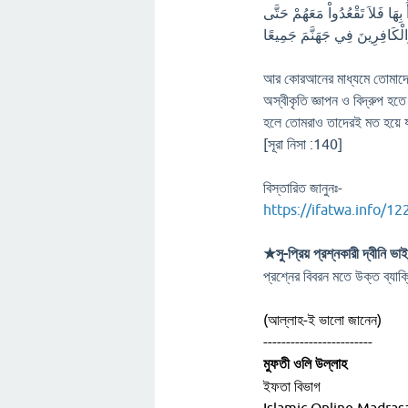
بِهَا فَلاَ تَقْعُدُواْ مَعَهُمْ حَتَّى
وَالْكَافِرِينَ فِي جَهَنَّمَ جَمِيعًا
আর কোরআনের মাধ্যমে তোমাদে
অস্বীকৃতি জ্ঞাপন ও বিদ্রুপ হতে
হলে তোমরাও তাদেরই মত হয়ে
[সূরা নিসা :140]
বিস্তারিত জানুনঃ-
https://ifatwa.info/12
★সু-প্রিয় প্রশ্নকারী দ্বীনি ভ
প্রশ্নের বিবরন মতে উক্ত ব্য
(আল্লাহ-ই ভালো জানেন)
------------------------
মুফতী ওলি উল্লাহ
ইফতা বিভাগ