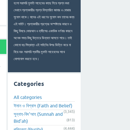
হলো সরাসরি মুফতি সাহেবের কাছে গিয়ে প্রশ্ন করা
যেখানে প্রশ্নকারীর প্রশ্ন বিস্তারিত জানার ও বোঝার
সুযোগ থাকে। যাদের এই ধরণের সুযোগ কম তাদের জন্য
এই সাইট। প্রশ্নকারীর প্রশ্নের অস্পষ্টতার কারনে ও
কিছু বিষয়ে কোরআন ও হাদীসের একাধিক বর্ণনার কারনে
অনেক সময় কিছু উত্তরে ভিন্নতা আসতে পারে। তাই
কোনো বড় সিদ্ধান্ত এই সাইটের উপর ভিত্তি করে না
নিয়ে বরং সরাসরি স্থানীয় মুফতি সাহেবদের সাথে
যোগাযোগ করতে হবে।
Categories
All categories
ঈমান ও বিশ্বাস (Faith and Belief)
(3,345)
সুন্নাহ-বিদ'আহ (Sunnah and
(813)
Bid'ah)
(4,444)
পবিত্রতা (Purity)