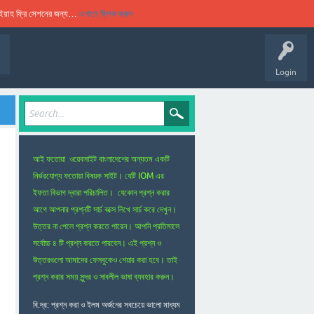
ুকইয়াহ ফ্রি সেশনের জন্য…
এখানে ক্লিক করুন
Login
আই ফতোয়া ওয়েবসাইট বাংলাদেশের অন্যতম একটি
নির্ভরযোগ্য ফতোয়া বিষয়ক সাইট। যেটি IOM এর
ইফতা বিভাগ দ্বারা পরিচালিত। যেকোন প্রশ্ন করার
আগে আপনার প্রশ্নটি সার্চ বক্সে লিখে সার্চ করে দেখুন।
উত্তর না পেলে প্রশ্ন করতে পারেন। আপনি প্রতিমাসে
সর্বোচ্চ ৪ টি প্রশ্ন করতে পারবেন। এই প্রশ্ন ও
উত্তরগুলো আমাদের ফেসবুকেও শেয়ার করা হবে। তাই
প্রশ্ন করার সময় সুন্দর ও সাবলীল ভাষা ব্যবহার করুন।
বি.দ্র: প্রশ্ন করা ও ইলম অর্জনের সবচেয়ে ভালো মাধ্যম