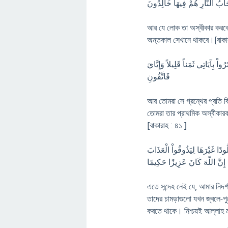
صْحَابُ النَّارِ هُمْ فِيهَا خَالِدُونَ
আর যে লোক তা অস্বীকার করবে এ
অন্তকাল সেখানে থাকবে।[বাকা
واْ بِآيَاتِي ثَمَناً قَلِيلاً وَإِيَّايَ
فَاتَّقُونِ
আর তোমরা সে গ্রন্থের প্রতি ব
তোমরা তার প্রাথমিক অস্বীকা
[বাকারাহ : ৪১ ]
ُودًا غَيْرَهَا لِيَذُوقُواْ الْعَذَابَ
إِنَّ اللّهَ كَانَ عَزِيزًا حَكِيمًا
এতে সন্দেহ নেই যে, আমার নিদর
তাদের চামড়াগুলো যখন জ্বলে-প
করতে থাকে। নিশ্চয়ই আল্লাহ ম