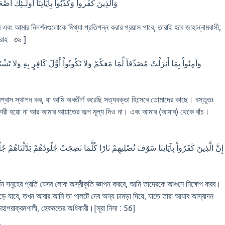
وَالَّذِينَ كَفَرواْ وَكَذَّبُواْ بِآيَاتِنَا أُولَـئِكَ أَ
বং আমার নিদর্শনগুলোকে মিথ্যা প্রতিপন্ন করার প্রয়াস পাবে, তারাই হবে জাহান্নামবাসী;
রাহ : ৩৯ ]
وَآمِنُواْ بِمَا أَنزَلْتُ مُصَدِّقاً لِّمَا مَعَكُمْ وَلاَ تَكُونُواْ أَوَّلَ كَافِرٍ بِهِ وَلاَ تَشْتَرُ
িশ্বাস স্থাপন কর, যা আমি অবতীর্ণ করেছি সত্যবক্তা হিসেবে তোমাদের কাছে। বস্তুতঃ
রকারী হয়ো না আর আমার আয়াতের অল্প মূল্য দিও না। এবং আমার (আযাব) থেকে বাঁচ।
إِنَّ الَّذِينَ كَفَرُواْ بِآيَاتِنَا سَوْفَ نُصْلِيهِمْ نَارًا كُلَّمَا نَضِجَتْ جُلُودُهُمْ بَدَّلْنَاهُمْ جُل
্শন সমুহের প্রতি যেসব লোক অস্বীকৃতি জ্ঞাপন করবে, আমি তাদেরকে আগুনে নিক্ষেপ করব।
ুড়ে যাবে, তখন আবার আমি তা পালটে দেব অন্য চামড়া দিয়ে, যাতে তারা আযাব আস্বাদন
হাপরাক্রমশালী, হেকমতের অধিকারী।[সূরা নিসা : 56]