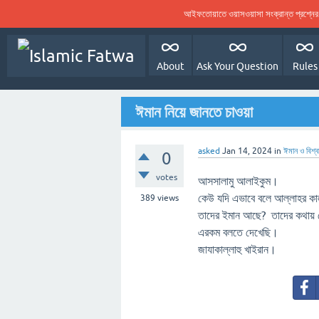
আইফতোয়াতে ওয়াসওয়াসা সংক্রান্ত প্রশ্ন
About
Ask Your Question
Rules
ঈমান নিয়ে জানতে চাওয়া
asked
Jan 14, 2024
in
ঈমান ও বিশ
0
votes
আসসালামু আলাইকুম।
কেউ যদি এভাবে বলে আল্লাহর কা
389
views
তাদের ইমান আছে? তাদের কথায় তো
এরকম বলতে দেখেছি।
জাযাকাল্লাহু খাইরান।