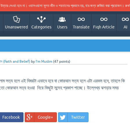
ের উত্তর দেওয়া হবে না। ওয়াসওয়াসা মূলত জীন ও শয়তানের প্রভাবে হয়, যার জন্য রুকিয়া করা প্রয়োজন। র
Unanswered
Categories
Users
Translate
Fiqh Article
AI
্বাস (Faith and Belief)
by
I'm Muslim
(
47
points)
লাম সত্য হলে এই বিষয়টা এভাবে হবে বা কোরআন সত্য হলে এটা এরকম হবে, তাহলে কি
 কোরআন সত্য হওয়া নিয়ে কিছুটা সন্দেহ প্রকাশ পাচ্ছে। উল্লেখ্য ঝগড়ার সময়
Facebook
Google+
Twitter