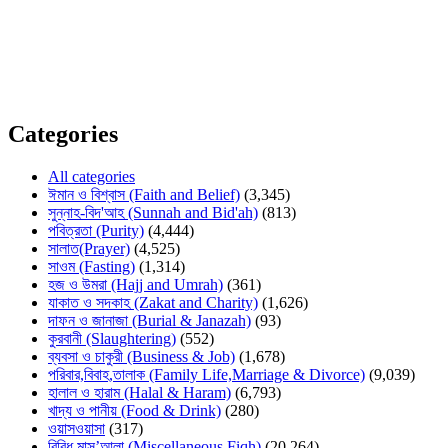
বি.দ্র: প্রশ্ন করা ও ইলম অর্জনের সবচেয়ে ভালো মাধ্যম হলো সরাসরি মুফতি সাহেবের কাছে গিয়ে প্রশ্ন করা
যেখানে প্রশ্নকারীর প্রশ্ন বিস্তারিত জানার ও বোঝার সুযোগ থাকে। যাদের এই ধরণের সুযোগ কম তাদের জন্য এই
সাইট। প্রশ্নকারীর প্রশ্নের অস্পষ্টতার কারনে ও কিছু বিষয়ে কোরআন ও হাদীসের একাধিক বর্ণনার কারনে অনেক
সময় কিছু উত্তরে ভিন্নতা আসতে পারে। তাই কোনো বড় সিদ্ধান্ত এই সাইটের উপর ভিত্তি করে না নিয়ে বরং
সরাসরি স্থানীয় মুফতি সাহেবদের সাথে যোগাযোগ করতে হবে।
Categories
All categories
ঈমান ও বিশ্বাস (Faith and Belief)
(3,345)
সুন্নাহ-বিদ'আহ (Sunnah and Bid'ah)
(813)
পবিত্রতা (Purity)
(4,444)
সালাত(Prayer)
(4,525)
সাওম (Fasting)
(1,314)
হজ ও উমরা (Hajj and Umrah)
(361)
যাকাত ও সদকাহ (Zakat and Charity)
(1,626)
দাফন ও জানাজা (Burial & Janazah)
(93)
কুরবানী (Slaughtering)
(552)
ব্যবসা ও চাকুরী (Business & Job)
(1,678)
পরিবার,বিবাহ,তালাক (Family Life,Marriage & Divorce)
(9,039)
হালাল ও হারাম (Halal & Haram)
(6,793)
খাদ্য ও পানীয় (Food & Drink)
(280)
ওয়াসওয়াসা
(317)
বিবিধ মাস’আলা (Miscellaneous Fiqh)
(20,264)