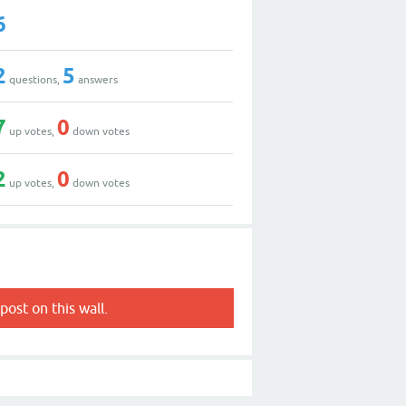
6
2
5
questions,
answers
7
0
up votes,
down votes
2
0
up votes,
down votes
post on this wall.