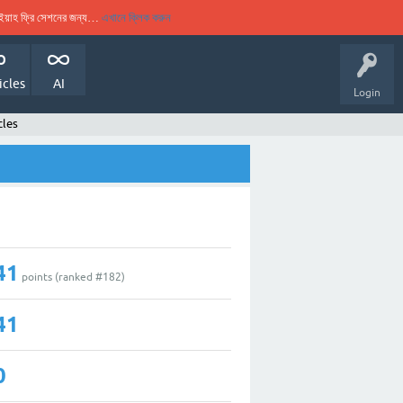
ুকইয়াহ ফ্রি সেশনের জন্য…
এখানে ক্লিক করুন
icles
AI
Login
cles
41
points (ranked #
182
)
41
0