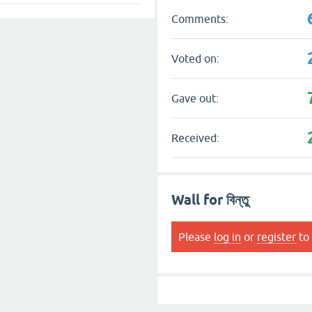
Comments:
Voted on:
Gave out:
Received:
Wall for বিন্তু
Please
log in
or
register
to 