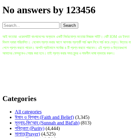
No answers by 123456
আই ফতোয়া ওয়েবসাইট বাংলাদেশের অন্যতম একটি নির্ভরযোগ্য ফতোয়া বিষয়ক সাইট। যেটি IOM এর ইফতা
বিভাগ দ্বারা পরিচালিত। যেকোন প্রশ্ন করার আগে আপনার প্রশ্নটি সার্চ বক্সে লিখে সার্চ করে দেখুন। উত্তর না
পেলে প্রশ্ন করতে পারেন। আপনি প্রতিমাসে সর্বোচ্চ ৪ টি প্রশ্ন করতে পারবেন। এই প্রশ্ন ও উত্তরগুলো
আমাদের ফেসবুকেও শেয়ার করা হবে। তাই প্রশ্ন করার সময় সুন্দর ও সাবলীল ভাষা ব্যবহার করুন।
বি.দ্র: প্রশ্ন করা ও ইলম অর্জনের সবচেয়ে ভালো মাধ্যম হলো সরাসরি মুফতি সাহেবের কাছে গিয়ে প্রশ্ন করা
যেখানে প্রশ্নকারীর প্রশ্ন বিস্তারিত জানার ও বোঝার সুযোগ থাকে। যাদের এই ধরণের সুযোগ কম তাদের জন্য এই
সাইট। প্রশ্নকারীর প্রশ্নের অস্পষ্টতার কারনে ও কিছু বিষয়ে কোরআন ও হাদীসের একাধিক বর্ণনার কারনে অনেক
সময় কিছু উত্তরে ভিন্নতা আসতে পারে। তাই কোনো বড় সিদ্ধান্ত এই সাইটের উপর ভিত্তি করে না নিয়ে বরং
সরাসরি স্থানীয় মুফতি সাহেবদের সাথে যোগাযোগ করতে হবে।
Categories
All categories
ঈমান ও বিশ্বাস (Faith and Belief)
(3,345)
সুন্নাহ-বিদ'আহ (Sunnah and Bid'ah)
(813)
পবিত্রতা (Purity)
(4,444)
সালাত(Prayer)
(4,525)