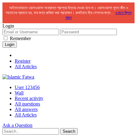
আইফতোয়াতে ওয়াসওয়াসা সংক্রান্ত প্রশ্নের উত্তর দেওয়া হবে না। ওয়াসওয়াসা মূলত জীন ও
শয়তানের প্রভাবে হয়, যার জন্য রুকিয়া করা প্রয়োজন। রুকইয়াহ ফ্রি সেশনের জন্য…
এখানে ক্লিক
করুন
Login
Remember
Register
All Articles
User 123456
Wall
Recent activity
All questions
All answers
All Articles
Ask a Question