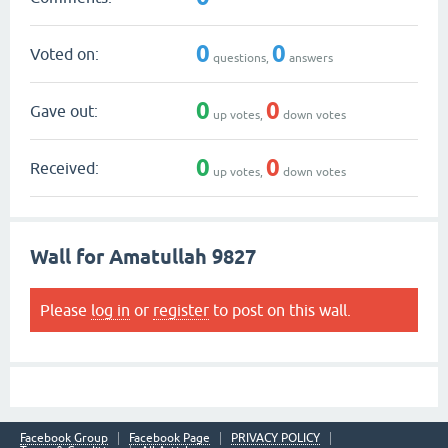
0
0
Voted on:
questions,
answers
0
0
Gave out:
up votes,
down votes
0
0
Received:
up votes,
down votes
Wall for Amatullah 9827
Please
log in
or
register
to post on this wall.
Facebook Group
Facebook Page
PRIVACY POLICY