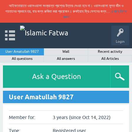
আইফতোয়াতে ওয়াসওয়াসা সংক্রান্ত প্রশ্নের উত্তর দেওয়া হবে না। ওয়াসওয়াসা মূলত জীন ও
শয়তানের প্রভাবে হয়, যার জন্য রুকিয়া করা প্রয়োজন। রুকইয়াহ ফ্রি সেশনের জন্য…
এখানে ক্লিক
করুন
Login
User Amatullah 9827
Wall
Recent activity
All questions
All answers
All Articles
Ask a Question
User Amatullah 9827
Member for:
3 years (since Oct 14, 2022)
Type:
Registered user