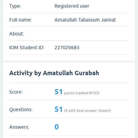
Type:
Registered user
Full name:
Amatullah Tabassum Jannat
About:
IOM Student ID:
227020683
Activity by Amatullah Gurabah
51
Score:
points (ranked #
105
)
51
Questions:
(
4
with best answer chosen)
0
Answers: