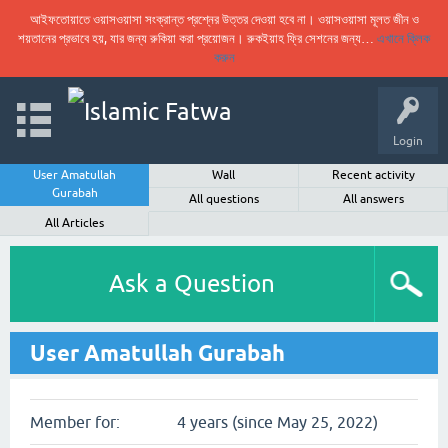
আইফতোয়াতে ওয়াসওয়াসা সংক্রান্ত প্রশ্নের উত্তর দেওয়া হবে না। ওয়াসওয়াসা মূলত জীন ও
শয়তানের প্রভাবে হয়, যার জন্য রুকিয়া করা প্রয়োজন। রুকইয়াহ ফ্রি সেশনের জন্য…
এখানে ক্লিক
করুন
Login
User Amatullah
Wall
Recent activity
Gurabah
All questions
All answers
All Articles
Ask a Question
User Amatullah Gurabah
Member for:
4 years (since May 25, 2022)