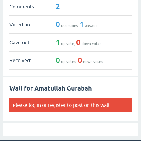
2
Comments:
0
1
Voted on:
questions,
answer
1
0
Gave out:
up vote,
down votes
0
0
Received:
up votes,
down votes
Wall for Amatullah Gurabah
Please
log in
or
register
to post on this wall.