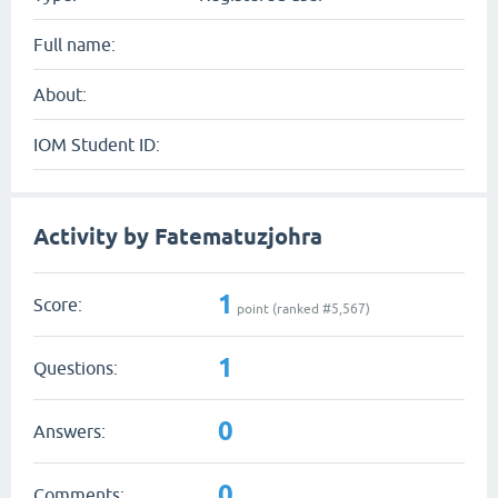
Full name:
About:
IOM Student ID:
Activity by Fatematuzjohra
1
Score:
point (ranked #
5,567
)
1
Questions:
0
Answers:
0
Comments: