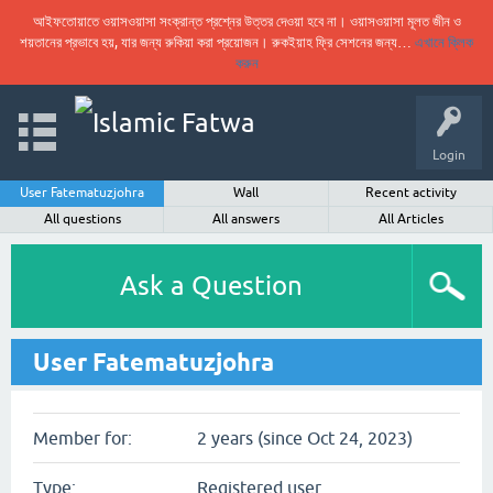
আইফতোয়াতে ওয়াসওয়াসা সংক্রান্ত প্রশ্নের উত্তর দেওয়া হবে না। ওয়াসওয়াসা মূলত জীন ও
শয়তানের প্রভাবে হয়, যার জন্য রুকিয়া করা প্রয়োজন। রুকইয়াহ ফ্রি সেশনের জন্য…
এখানে ক্লিক
করুন
Login
User Fatematuzjohra
Wall
Recent activity
All questions
All answers
All Articles
Ask a Question
User Fatematuzjohra
Member for:
2 years (since Oct 24, 2023)
Type:
Registered user