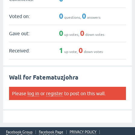
0
0
Voted on:
questions,
answers
0
0
Gave out:
up votes,
down votes
1
0
Received:
up vote,
down votes
Wall for Fatematuzjohra
Please
log in
or
register
to post on this wall.
Facebook Group
Facebook Page
PRIVACY POLICY