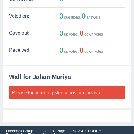
0
0
Voted on:
questions,
answers
0
0
Gave out:
up votes,
down votes
0
0
Received:
up votes,
down votes
Wall for Jahan Mariya
Please
log in
or
register
to post on this wall.
Facebook Group
Facebook Page
PRIVACY POLICY