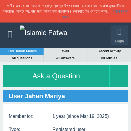
আইফতোয়াতে ওয়াসওয়াসা সংক্রান্ত প্রশ্নের উত্তর দেওয়া হবে না। ওয়াসওয়াসা মূলত জীন ও
শয়তানের প্রভাবে হয়, যার জন্য রুকিয়া করা প্রয়োজন। রুকইয়াহ ফ্রি সেশনের জন্য…
এখানে ক্লিক
করুন
Login
User Jahan Mariya
Wall
Recent activity
All questions
All answers
All Articles
Ask a Question
User Jahan Mariya
Member for:
1 year (since Mar 19, 2025)
Type:
Registered user