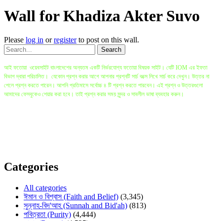
Wall for Khadiza Akter Suvo
Please
log in
or
register
to post on this wall.
আই ফতোয়া ওয়েবসাইট বাংলাদেশের অন্যতম একটি নির্ভরযোগ্য ফতোয়া বিষয়ক সাইট। যেটি IOM এর ইফতা
বিভাগ দ্বারা পরিচালিত। যেকোন প্রশ্ন করার আগে আপনার প্রশ্নটি সার্চ বক্সে লিখে সার্চ করে দেখুন। উত্তর না
পেলে প্রশ্ন করতে পারেন। আপনি প্রতিমাসে সর্বোচ্চ ৪ টি প্রশ্ন করতে পারবেন। এই প্রশ্ন ও উত্তরগুলো
আমাদের ফেসবুকেও শেয়ার করা হবে। তাই প্রশ্ন করার সময় সুন্দর ও সাবলীল ভাষা ব্যবহার করুন।
বি.দ্র: প্রশ্ন করা ও ইলম অর্জনের সবচেয়ে ভালো মাধ্যম হলো সরাসরি মুফতি সাহেবের কাছে গিয়ে প্রশ্ন করা
যেখানে প্রশ্নকারীর প্রশ্ন বিস্তারিত জানার ও বোঝার সুযোগ থাকে। যাদের এই ধরণের সুযোগ কম তাদের জন্য এই
সাইট। প্রশ্নকারীর প্রশ্নের অস্পষ্টতার কারনে ও কিছু বিষয়ে কোরআন ও হাদীসের একাধিক বর্ণনার কারনে অনেক
সময় কিছু উত্তরে ভিন্নতা আসতে পারে। তাই কোনো বড় সিদ্ধান্ত এই সাইটের উপর ভিত্তি করে না নিয়ে বরং
সরাসরি স্থানীয় মুফতি সাহেবদের সাথে যোগাযোগ করতে হবে।
Categories
All categories
ঈমান ও বিশ্বাস (Faith and Belief)
(3,345)
সুন্নাহ-বিদ'আহ (Sunnah and Bid'ah)
(813)
পবিত্রতা (Purity)
(4,444)