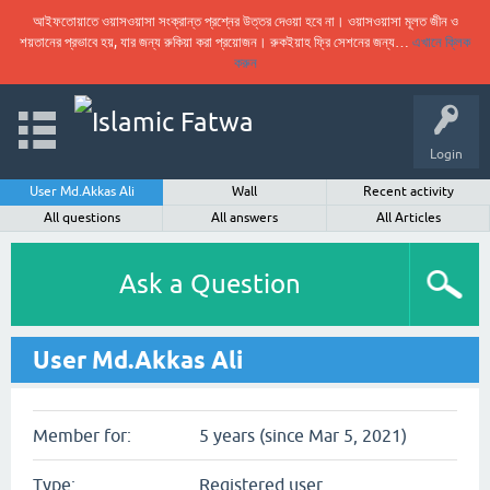
আইফতোয়াতে ওয়াসওয়াসা সংক্রান্ত প্রশ্নের উত্তর দেওয়া হবে না। ওয়াসওয়াসা মূলত জীন ও
শয়তানের প্রভাবে হয়, যার জন্য রুকিয়া করা প্রয়োজন। রুকইয়াহ ফ্রি সেশনের জন্য…
এখানে ক্লিক
করুন
Login
User Md.Akkas Ali
Wall
Recent activity
All questions
All answers
All Articles
Ask a Question
User Md.Akkas Ali
Member for:
5 years (since Mar 5, 2021)
Type:
Registered user