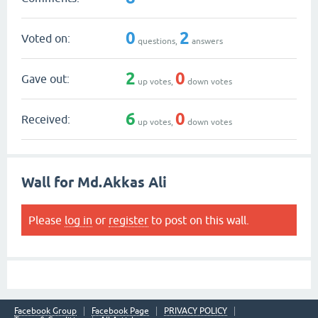
0
2
Voted on:
questions,
answers
2
0
Gave out:
up votes,
down votes
6
0
Received:
up votes,
down votes
Wall for Md.Akkas Ali
Please
log in
or
register
to post on this wall.
Facebook Group
Facebook Page
PRIVACY POLICY