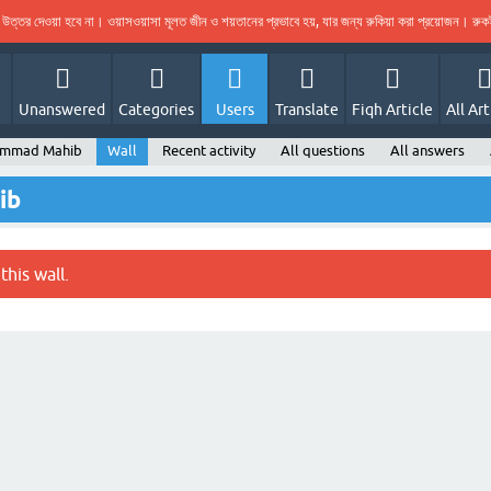
ের উত্তর দেওয়া হবে না। ওয়াসওয়াসা মূলত জীন ও শয়তানের প্রভাবে হয়, যার জন্য রুকিয়া করা প্রয়োজন। র
Unanswered
Categories
Users
Translate
Fiqh Article
All Art
ammad Mahib
Wall
Recent activity
All questions
All answers
ib
this wall.