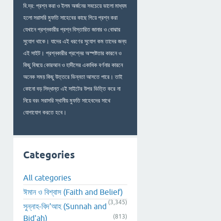
বি.দ্র: প্রশ্ন করা ও ইলম অর্জনের সবচেয়ে ভালো মাধ্যম
হলো সরাসরি মুফতি সাহেবের কাছে গিয়ে প্রশ্ন করা
যেখানে প্রশ্নকারীর প্রশ্ন বিস্তারিত জানার ও বোঝার
সুযোগ থাকে। যাদের এই ধরণের সুযোগ কম তাদের জন্য
এই সাইট। প্রশ্নকারীর প্রশ্নের অস্পষ্টতার কারনে ও
কিছু বিষয়ে কোরআন ও হাদীসের একাধিক বর্ণনার কারনে
অনেক সময় কিছু উত্তরে ভিন্নতা আসতে পারে। তাই
কোনো বড় সিদ্ধান্ত এই সাইটের উপর ভিত্তি করে না
নিয়ে বরং সরাসরি স্থানীয় মুফতি সাহেবদের সাথে
যোগাযোগ করতে হবে।
Categories
All categories
ঈমান ও বিশ্বাস (Faith and Belief)
(3,345)
সুন্নাহ-বিদ'আহ (Sunnah and
(813)
Bid'ah)