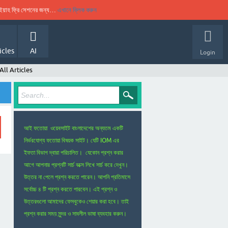
ুকইয়াহ ফ্রি সেশনের জন্য…
এখানে ক্লিক করুন
icles
AI
Login
All Articles
আই ফতোয়া ওয়েবসাইট বাংলাদেশের অন্যতম একটি
নির্ভরযোগ্য ফতোয়া বিষয়ক সাইট। যেটি IOM এর
ইফতা বিভাগ দ্বারা পরিচালিত। যেকোন প্রশ্ন করার
আগে আপনার প্রশ্নটি সার্চ বক্সে লিখে সার্চ করে দেখুন।
উত্তর না পেলে প্রশ্ন করতে পারেন। আপনি প্রতিমাসে
সর্বোচ্চ ৪ টি প্রশ্ন করতে পারবেন। এই প্রশ্ন ও
উত্তরগুলো আমাদের ফেসবুকেও শেয়ার করা হবে। তাই
প্রশ্ন করার সময় সুন্দর ও সাবলীল ভাষা ব্যবহার করুন।