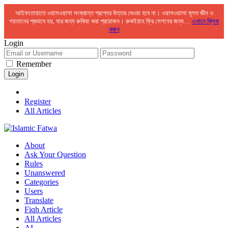
আইফতোয়াতে ওয়াসওয়াসা সংক্রান্ত প্রশ্নের উত্তর দেওয়া হবে না। ওয়াসওয়াসা মূলত জীন ও
শয়তানের প্রভাবে হয়, যার জন্য রুকিয়া করা প্রয়োজন। রুকইয়াহ ফ্রি সেশনের জন্য…
এখানে ক্লিক
করুন
Login
Remember
Register
All Articles
About
Ask Your Question
Rules
Unanswered
Categories
Users
Translate
Fiqh Article
All Articles
AI