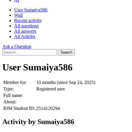
User Sumaiya586
Wall
Recent activity
All questions
All answers
All Articles
Ask a Question
User Sumaiya586
Member for:
10 months (since Sep 24, 2025)
Type:
Registered user
Full name:
About:
IOM Student ID:
2514120294
Activity by Sumaiya586