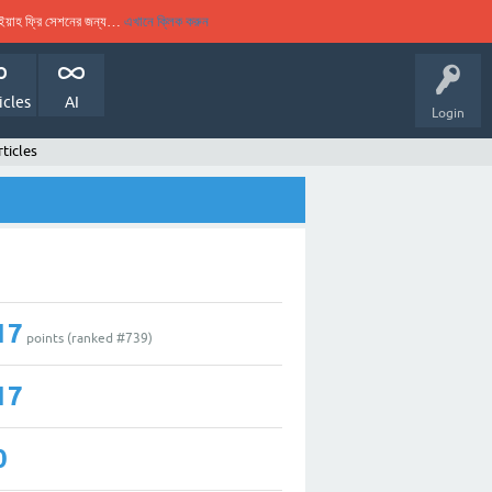
ুকইয়াহ ফ্রি সেশনের জন্য…
এখানে ক্লিক করুন
icles
AI
Login
rticles
17
points (ranked #
739
)
17
0