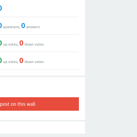
0
0
0
questions,
answers
0
0
up votes,
down votes
0
0
up votes,
down votes
post on this wall.