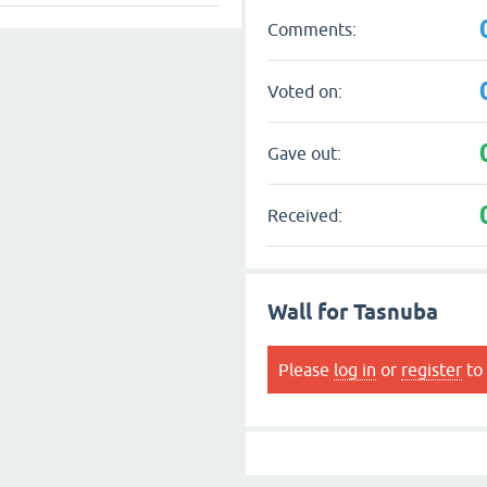
Comments:
Voted on:
Gave out:
Received:
Wall for Tasnuba
Please
log in
or
register
to 