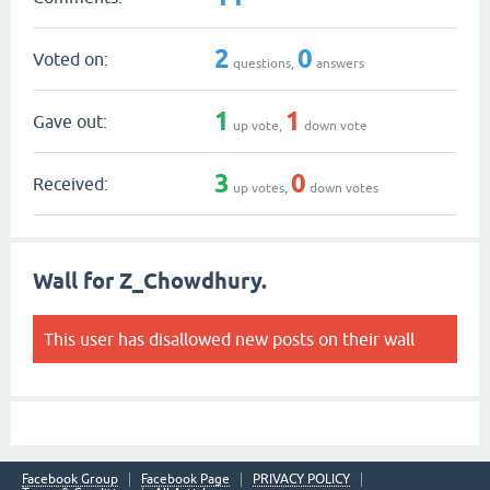
2
0
Voted on:
questions,
answers
1
1
Gave out:
up vote,
down vote
3
0
Received:
up votes,
down votes
Wall for Z_Chowdhury.
This user has disallowed new posts on their wall
Facebook Group
Facebook Page
PRIVACY POLICY