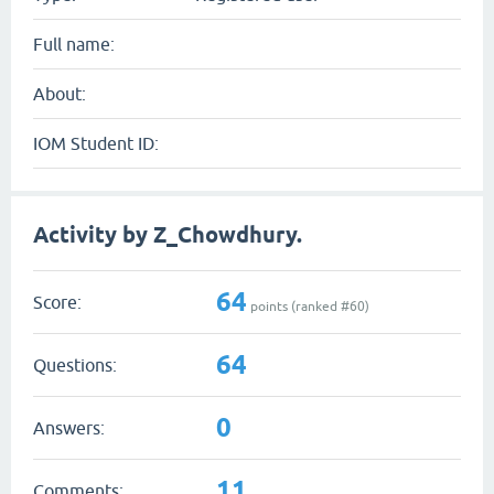
Full name:
About:
IOM Student ID:
Activity by Z_Chowdhury.
64
Score:
points (ranked #
60
)
64
Questions:
0
Answers:
11
Comments: