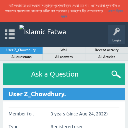
আইফতোয়াতে ওয়াসওয়াসা সংক্রান্ত প্রশ্নের উত্তর দেওয়া হবে না। ওয়াসওয়াসা মূলত জীন ও
শয়তানের প্রভাবে হয়, যার জন্য রুকিয়া করা প্রয়োজন। রুকইয়াহ ফ্রি সেশনের জন্য…
এখানে ক্লিক
করুন
Login
User Z_Chowdhury.
Wall
Recent activity
All questions
All answers
All Articles
Ask a Question
User Z_Chowdhury.
Member for:
3 years (since Aug 24, 2022)
Type:
Registered user