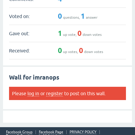
0
1
Voted on:
questions,
answer
1
0
Gave out:
up vote,
down votes
0
0
Received:
up votes,
down votes
Wall for imranops
Please
log in
or
register
to post on this wall.
Facebook Group
Facebook Page
PRIVACY POLICY