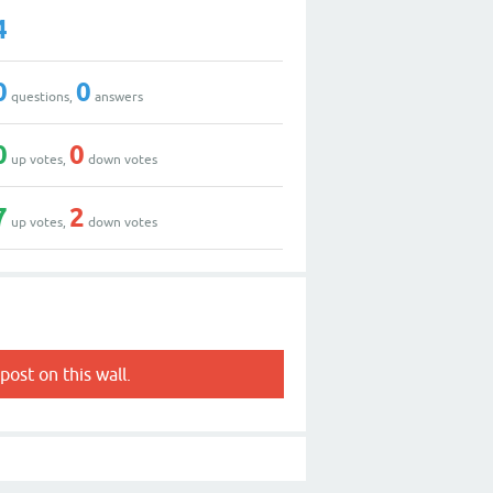
4
0
0
questions,
answers
0
0
up votes,
down votes
7
2
up votes,
down votes
post on this wall.