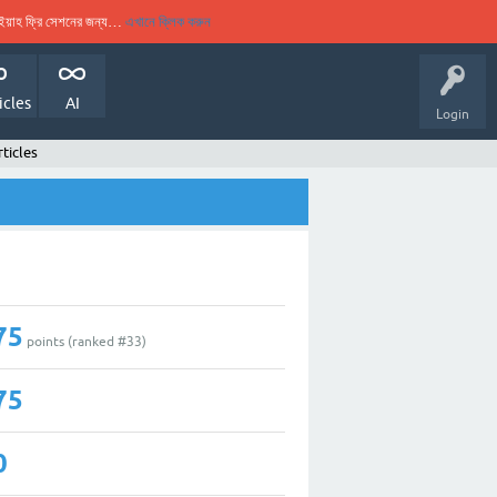
ুকইয়াহ ফ্রি সেশনের জন্য…
এখানে ক্লিক করুন
icles
AI
Login
rticles
75
points (ranked #
33
)
75
0