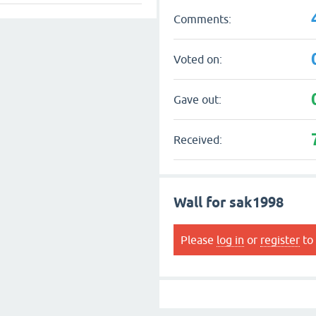
Comments:
Voted on:
Gave out:
Received:
Wall for sak1998
Please
log in
or
register
to 