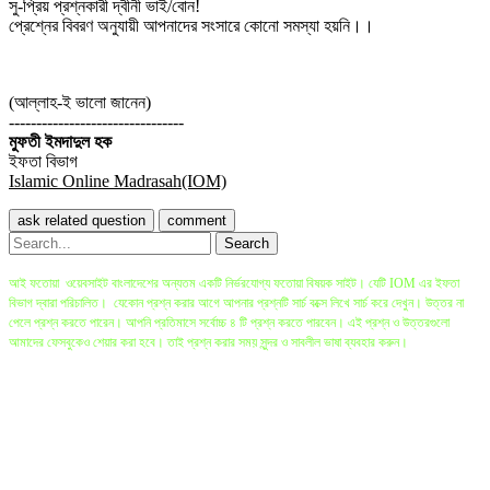
সু-প্রিয় প্রশ্নকারী দ্বীনী ভাই/বোন!
প্রেশ্নের বিবরণ অনুযায়ী আপনাদের সংসারে কোনো সমস্যা হয়নি।।
(আল্লাহ-ই ভালো জানেন)
--------------------------------
মুফতী ইমদাদুল হক
ইফতা বিভাগ
Islamic Online Madrasah(IOM)
আই ফতোয়া ওয়েবসাইট বাংলাদেশের অন্যতম একটি নির্ভরযোগ্য ফতোয়া বিষয়ক সাইট। যেটি IOM এর ইফতা
বিভাগ দ্বারা পরিচালিত। যেকোন প্রশ্ন করার আগে আপনার প্রশ্নটি সার্চ বক্সে লিখে সার্চ করে দেখুন। উত্তর না
পেলে প্রশ্ন করতে পারেন। আপনি প্রতিমাসে সর্বোচ্চ ৪ টি প্রশ্ন করতে পারবেন। এই প্রশ্ন ও উত্তরগুলো
আমাদের ফেসবুকেও শেয়ার করা হবে। তাই প্রশ্ন করার সময় সুন্দর ও সাবলীল ভাষা ব্যবহার করুন।
বি.দ্র: প্রশ্ন করা ও ইলম অর্জনের সবচেয়ে ভালো মাধ্যম হলো সরাসরি মুফতি সাহেবের কাছে গিয়ে প্রশ্ন করা
যেখানে প্রশ্নকারীর প্রশ্ন বিস্তারিত জানার ও বোঝার সুযোগ থাকে। যাদের এই ধরণের সুযোগ কম তাদের জন্য এই
সাইট। প্রশ্নকারীর প্রশ্নের অস্পষ্টতার কারনে ও কিছু বিষয়ে কোরআন ও হাদীসের একাধিক বর্ণনার কারনে অনেক
সময় কিছু উত্তরে ভিন্নতা আসতে পারে। তাই কোনো বড় সিদ্ধান্ত এই সাইটের উপর ভিত্তি করে না নিয়ে বরং
সরাসরি স্থানীয় মুফতি সাহেবদের সাথে যোগাযোগ করতে হবে।