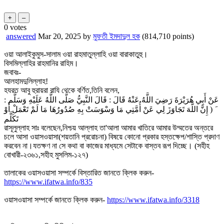
0
votes
answered
Mar 20, 2025
by
মুফতী ইমদাদুল হক
(
814,710
points)
ওয়া আলাইকুমুস-সালাম ওয়া রাহমাতুল্লাহি ওয়া বারাকাতুহু।
বিসমিল্লাহির রাহমানির রাহিম।
জবাবঃ-
আলহামদুলিল্লাহ!
হযরত আবু হুরায়রা রাযি থেকে বর্ণিত,তিনি বলেন,
ﻋَﻦْ ﺃَﺑِﻲ ﻫُﺮَﻳْﺮَﺓَ ﺭَﺿِﻲَ ﺍﻟﻠَّﻪُ ﻋَﻨْﻪُ ﻗَﺎﻝَ : ﻗَﺎﻝَ ﺍﻟﻨَّﺒِﻲُّ ﺻَﻠَّﻰ ﺍﻟﻠَّﻪُ ﻋَﻠَﻴْﻪِ ﻭَﺳَﻠَّﻢ :
َ ( ﺇِﻥَّ ﺍﻟﻠَّﻪَ ﺗَﺠَﺎﻭَﺯَ ﻟِﻲ ﻋَﻦْ ﺃُﻣَّﺘِﻲ ﻣَﺎ ﻭَﺳْﻮَﺳَﺖْ ﺑِﻪِ ﺻُﺪُﻭﺭُﻫَﺎ ﻣَﺎ ﻟَﻢْ ﺗَﻌْﻤَﻞْ ﺃَﻭْ
ﺗَﻜَﻠَّﻢ
রাসূলুল্লাহ সাঃ বলেছেন,নিশ্চয় আল্লাহ তা'আলা আমার খাতিরে আমার উম্মতের অন্তরে
চলে আসা ওয়াসওয়াসা(শয়তানি প্ররোচনা) বিষয়ে কোনো প্রকার হস্তক্ষেপ/শাস্তি প্রদাণ
করবেন না।যতক্ষণ না সে কথা বা কাজের মাধ্যমে সেটাকে বাস্তব রূপ দিচ্ছে। (সহীহ
বোখারী-২৩৬১,সহীহ মুসলিম-১২৭)
তালাকের ওয়াসওয়াসা সম্পর্কে বিস্তারিত জানতে ক্লিক করুন-
https://www.ifatwa.info/835
ওয়াসওয়াসা সম্পর্কে জানতে ক্লিক করুন-
https://www.ifatwa.info/3318