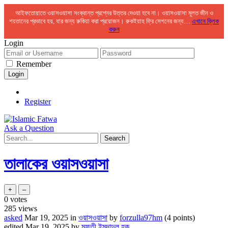
আইফতোয়াতে ওয়াসওয়াসা সংক্রান্ত প্রশ্নের উত্তর দেওয়া হবে না। ওয়াসওয়াসা মূলত জীন ও
শয়তানের প্রভাবে হয়, যার জন্য রুকিয়া করা প্রয়োজন। রুকইয়াহ ফ্রি সেশনের জন্য…
এখানে ক্লিক
করুন
Login
Remember
Register
Ask a Question
তালাকের ওয়াসওয়াসা
0
votes
285
views
asked
Mar 19, 2025
in
ওয়াসওয়াসা
by
forzulla97hm
(
4
points)
edited
Mar 19, 2025
by
মুফতী ইমদাদুল হক