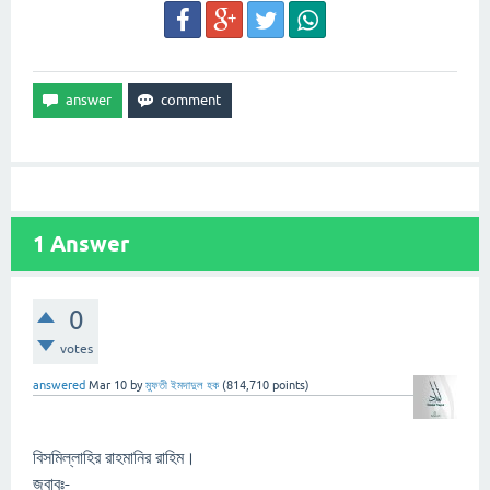
1
Answer
0
votes
answered
Mar 10
by
মুফতী ইমদাদুল হক
(
814,710
points)
বিসমিল্লাহির রাহমানির রাহিম।
জবাবঃ-