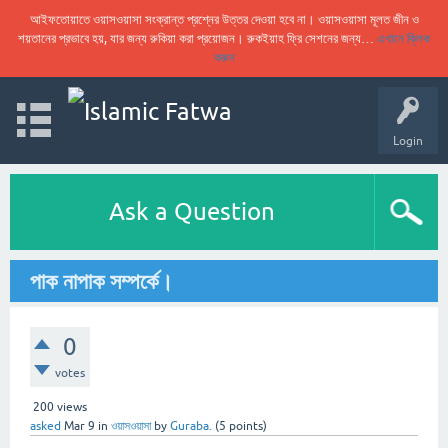
আইফতোয়াতে ওয়াসওয়াসা সংক্রান্ত প্রশ্নের উত্তর দেওয়া হবে না। ওয়াসওয়াসা মূলত জীন ও
শয়তানের প্রভাবে হয়, যার জন্য রুকিয়া করা প্রয়োজন। রুকইয়াহ ফ্রি সেশনের জন্য…
এখানে ক্লিক
করুন
Login
Ask a Question
পাক নাপাক সম্পর্কে।
0
votes
200
views
asked
Mar 9
in
ওয়াসওয়াসা
by
Guraba.
(
5
points)