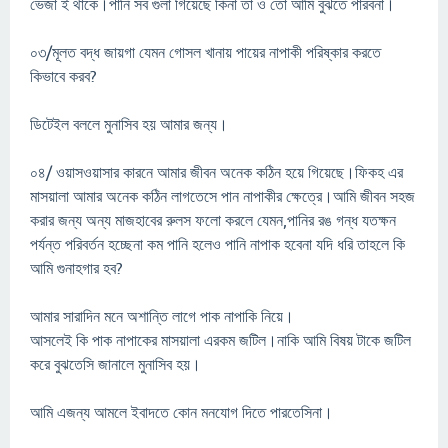
ভেজা ই থাকে।পানি সব গুলা গিয়েছে কিনা তা ও তো আমি বুঝতে পারবনা।
০৩/মূলত বদ্ধ জায়গা যেমন গোসল খানায় পায়ের নাপাকী পরিষ্কার করতে
কিভাবে করব?
ডিটেইল বললে মুনাসিব হয় আমার জন্য।
০৪/ ওয়াসওয়াসার কারনে আমার জীবন অনেক কঠিন হয়ে গিয়েছে।ফিকহ এর
মাসয়ালা আমার অনেক কঠিন লাগতেসে পান নাপাকীর ক্ষেত্রে।আমি জীবন সহজ
করার জন্য অন্য মাজহাবের রুলস ফলো করলে যেমন,পানির রঙ গন্ধ যতক্ষন
পর্যন্ত পরিবর্তন হচ্ছেনা কম পানি হলেও পানি নাপাক হবেনা যদি ধরি তাহলে কি
আমি গুনাহগার হব?
আমার সারাদিন মনে অশান্তি লাগে পাক নাপাকি নিয়ে।
আসলেই কি পাক নাপাকের মাসয়ালা এরকম জটিল।নাকি আমি বিষয় টাকে জটিল
করে বুঝতেসি জানালে মুনাসিব হয়।
আমি এজন্য আমলে ইবাদতে কোন মনযোগ দিতে পারতেসিনা।