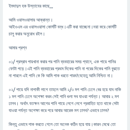
ইমদাদুল হক উস্তাযের কাছে,,,
আমি ওয়াসওয়াসায় আক্রান্ত।
আইওএম এর ওয়াসওয়াসা কোর্সটি বন্ধ।এটি করা যাচ্ছেনা।দয়া করে কোর্সটি
চালু করার অনুরোধ রইল।
আমার প্রশ্ন
০১/ প্রস্রাব পায়খানা করার পর পানি ব্যবহারের সময় প্যানে, এক পায়ে পানির
ফোটা পড়ে।এই পানি ব্যবহারের প্রথম দিকের পানি না পরের দিকের পানি বুঝতে
না পারলে এই পানি কে কি আমি পাক ধরতে পারব?যেহেতু আমি নিশ্চিত না।
০২/ পায়ে যদি নাপাকী লাগে তাহলে আমি ২/৩ মগ পানি ঢেলে বের হয়ে যাব নাকি
১ মগ পানি ঢেলে অপেক্ষা করব সেই পানি গুলা সব যাওয়া পর্যন্ত। আবার ২ মগ
ঢালব। অর্থাৎ যতক্ষন আগের পানি পায়ে লেগে লেগে প্রবাহিত হতে থাকে সেটা
যাওয়া পর্যন্ত অপেক্ষা করে পরে আবার আরেক মগ ঢালব? এভাবে ঢালব?
কিন্তু এভাবে পাক করতে গেলে তো অনেক কঠিন হয়ে যায়।কারন মেঝে তো