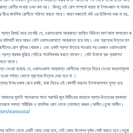
রান্ত রোগীর সংখ্যা এখন কম নয়। কিন্তু এই রোগ সম্পর্কে ধারনা বা ইলম-জ্ঞান না থাকার
ে ধীরে মানসিক রোগীতে পরিণত করতে পারে। কারণ শুরুতেই যদি এর চিকিৎসা করা না হয়,
রশ্ন রিসার্চ করে দেখেছি যে, ওয়াসওয়াসা আক্রান্ত ব্যক্তি বিভিন্ন মাস'আলা মাসায়েল বা
তর ঘাটাঘাটি করে আরও বেশি ওয়াসওয়াসাতে আক্রান্ত হয়ে যায়। এবং প্রশ্নের উত্তর হল
োগীদের রোগ বৃদ্ধির খোরাক। এবং একটা প্রশ্ন উত্তর পাওয়ার পর একজন ওয়াসওয়াসা
 প্রশ্ন বারবার ঘুরিয়ে পেচিয়ে শতাধিকবার করতে থাকেন। যেটা উনাকে বরং ক্রমাগত
 যেতে থাকে।
ান্ত নেওয়া হয়েছে যে, ওয়াসওয়াসা আক্রান্ত রোগীদের ক্ষেত্রে নিচের দেওয়া বাধ্যতামূলক
া হওয়া পর্যন্ত কোনো প্রশ্নের উত্তর দেয়া হবে না ।
হর উপর ভরসা রেখে বলছি, যারা নিচের এই কোর্সটি করবেন ইনশাআল্লাহ সুস্থ হয়ে
মাদের মুফতি সাহেবদের সাথে সরাসরি জুম মিটিংয়ের মাধ্যমে প্রশ্ন-উত্তরের ব্যবস্থা
েরকে সমস্ত শারীরিক ও মানসিক রোগ থেকে হেফাজত করুক।আমীন।চুম্মা আমীন।
urses/waswasa
/
র পর অফিস থেকে একটি কোড দেয়া হবে, সেই কোড উল্লেখ পূর্বক পোষ্ট করতে হবে।নতুবা