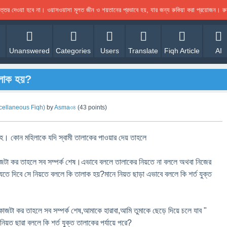
 উত্তর দেওয়া হবে না। ওয়াসওয়াসা মূলত জীন ও শয়তানের প্রভাবে হয়, যার জন্য রুকিয়া করা প্রয়োজন।
Unanswered
Categories
Users
Translate
Fiqh Article
AI
ালাক হয়?
iscellaneous Fiqh)
by
Asma৩৪
(
43
points)
হ। কোন মহিলাকে যদি স্বামী তালাকের পাওয়ার দেয় তাহলে
জটা কর তাহলে সব সম্পর্ক শেষ।এভাবে বললে তালাকের নিয়তে না বললে অথবা নিজের
িষ্যতে দিবে সে নিয়তে বললে কি তালাক হয়?মানে নিয়ত ছাড়া এভাবে বললে কি শর্ত যুক্ত
াজটা কর তাহলে সব সম্পর্ক শেষ,আমাকে হারাবা,আমি তুমাকে ছেড়ে দিয়ে চলে যাব "
ত ছারা বললে কি শর্ত যুক্ত তালাকের পর্যায়ে পরে?