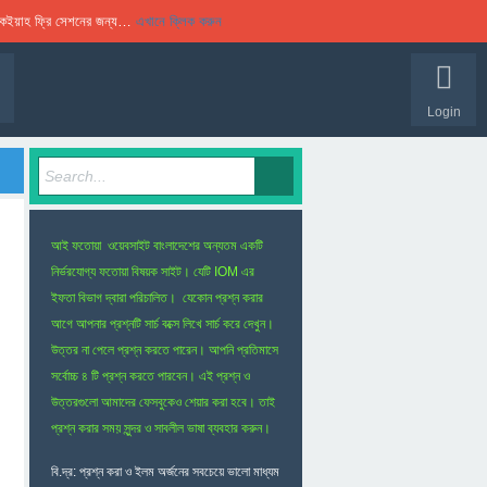
 রুকইয়াহ ফ্রি সেশনের জন্য…
এখানে ক্লিক করুন
Login
আই ফতোয়া ওয়েবসাইট বাংলাদেশের অন্যতম একটি
নির্ভরযোগ্য ফতোয়া বিষয়ক সাইট। যেটি IOM এর
ইফতা বিভাগ দ্বারা পরিচালিত। যেকোন প্রশ্ন করার
আগে আপনার প্রশ্নটি সার্চ বক্সে লিখে সার্চ করে দেখুন।
উত্তর না পেলে প্রশ্ন করতে পারেন। আপনি প্রতিমাসে
সর্বোচ্চ ৪ টি প্রশ্ন করতে পারবেন। এই প্রশ্ন ও
উত্তরগুলো আমাদের ফেসবুকেও শেয়ার করা হবে। তাই
প্রশ্ন করার সময় সুন্দর ও সাবলীল ভাষা ব্যবহার করুন।
বি.দ্র: প্রশ্ন করা ও ইলম অর্জনের সবচেয়ে ভালো মাধ্যম