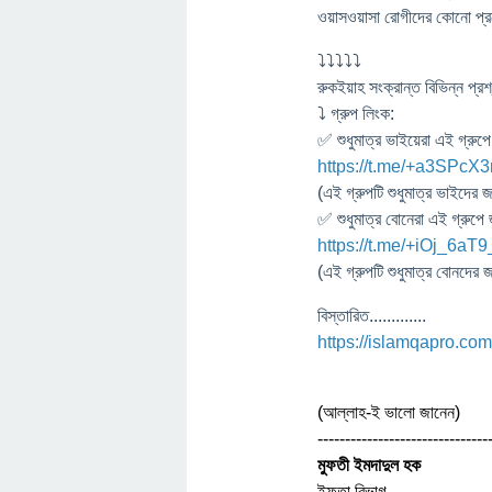
ওয়াসওয়াসা রোগীদের কোনো প্রশ
⤵⤵⤵⤵⤵
রুকইয়াহ সংক্রান্ত বিভিন্ন প্র
⤵ গ্রুপ লিংক:
✅ শুধুমাত্র ভাইয়েরা এই গ্রুপ
https://t.me/+a3SPc
(এই গ্রুপটি শুধুমাত্র ভাইদে
✅ শুধুমাত্র বোনেরা এই গ্রুপে
https://t.me/+iOj_6a
(এই গ্রুপটি শুধুমাত্র বোনদে
বিস্তারিত.............
https://islamqapro.co
(আল্লাহ-ই ভালো জানেন)
-------------------------------
মুফতী ইমদাদুল হক
ইফতা বিভাগ