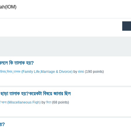
sah(IOM)
য বললে কি তালাক হয়?
রিবার,বিবাহ,তালাক (Family Life,Marriage & Divorce)
by
rimi
(
190
points)
 ছাড়া তালাক হয়?কয়েকটা বিষয়ে জানার ছিল
মাস’আলা (Miscellaneous Fiqh)
by
মিতা
(
68
points)
হয়?