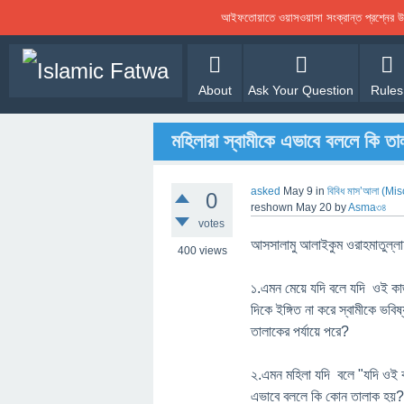
আইফতোয়াতে ওয়াসওয়াসা সংক্রান্ত প্রশ্নের
About
Ask Your Question
Rules
মহিলারা স্বামীকে এভাবে বললে কি ত
asked
May 9
in
বিবিধ মাস’আলা (M
0
reshown
May 20
by
Asma৩৪
votes
আসসালামু আলাইকুম ওরাহমাতুল্লা
400
views
১.এমন মেয়ে যদি বলে যদি ওই কা
দিকে ইঙ্গিত না করে স্বামীকে ভব
তালাকের পর্যায়ে পরে?
২.এমন মহিলা যদি বলে "যদি ওই ক
এভাবে বললে কি কোন তালাক হয়?নিয়