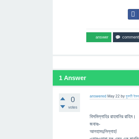
1
Answer
answered
May 22
by
মুফতী ইমদ
0
votes
বিসমিল্লাহির রাহমানির রাহিম।
জবাবঃ-
আলহামদুলিল্লাহ!
ওয়াসওয়াসা হল এমন এক মানসিক