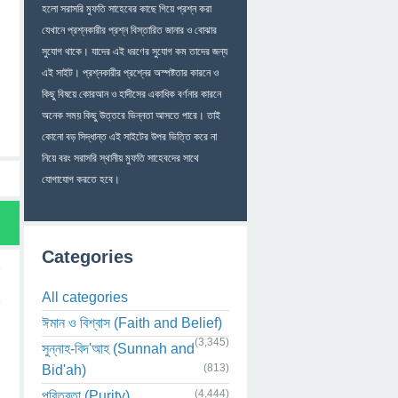
হলো সরাসরি মুফতি সাহেবের কাছে গিয়ে প্রশ্ন করা
যেখানে প্রশ্নকারীর প্রশ্ন বিস্তারিত জানার ও বোঝার
সুযোগ থাকে। যাদের এই ধরণের সুযোগ কম তাদের জন্য
এই সাইট। প্রশ্নকারীর প্রশ্নের অস্পষ্টতার কারনে ও
কিছু বিষয়ে কোরআন ও হাদীসের একাধিক বর্ণনার কারনে
অনেক সময় কিছু উত্তরে ভিন্নতা আসতে পারে। তাই
কোনো বড় সিদ্ধান্ত এই সাইটের উপর ভিত্তি করে না
নিয়ে বরং সরাসরি স্থানীয় মুফতি সাহেবদের সাথে
যোগাযোগ করতে হবে।
Categories
All categories
ঈমান ও বিশ্বাস (Faith and Belief)
(3,345)
সুন্নাহ-বিদ'আহ (Sunnah and
(813)
Bid'ah)
(4,444)
পবিত্রতা (Purity)