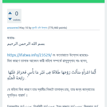
0
votes
answered
May 10
by
মুফতী ওলি উল্লাহ
(
770,460
points)
জবাবঃ-
بسم الله الرحمن الرحيم
https://ifatwa.info/23529/
নং ফতোয়াতে উল্লেখ রয়েছেঃ-
বিনা কারণে তালাক আবেদন কারী মহিলা সম্পর্কে রাসূলুল্লাহ সাঃ বলেন,
ﺃَﻳُّﻤَﺎ ﺍﻣْﺮَﺃَﺓٍ ﺳَﺄَﻟَﺖْ ﺯَﻭْﺟَﻬَﺎ ﻃَﻼَﻗًﺎ ﻓِﻰ ﻏَﻴْﺮِ ﻣَﺎ ﺑَﺄْﺱٍ ﻓَﺤَﺮَﺍﻡٌ ﻋَﻠَﻴْﻬَﺎ
ﺭَﺍﺋِﺤَﺔُ ﺍﻟْﺠَﻨَّﺔِ . ‘
যে মহিলা বিনা কারণে তার স্বামীর নিকটে তালাক্ব চায়, তার জন্য জান্নাতের
সুগন্ধিও হারাম’।
[আবুদাউদ হা/২২২৬; তিরমিযী হা/১১৮৭; ইবনু মাজাহ হা/২০৫৫; মিশকাত হা/