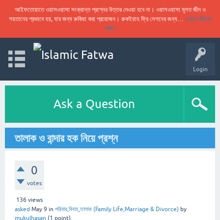
আইফতোয়াতে ওয়াসওয়াসা সংক্রান্ত প্রশ্নের উত্তর দেওয়া হবে না। ওয়াসওয়াসা মূলত জীন ও
শয়তানের প্রভাবে হয়, যার জন্য রুকিয়া করা প্রয়োজন। রুকইয়াহ ফ্রি সেশনের জন্য…
এখানে ক্লিক
করুন
Login
Ask a Question
তালাক ও বান্দার হক নিয়ে প্রশ্ন
0
votes
136
views
asked
May 9
in
পরিবার,বিবাহ,তালাক (Family Life,Marriage & Divorce)
by
mukulhasan
(
1
point)