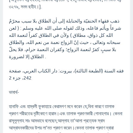
৩২৭৯, সনদ ছহীহ।].
ﺫﻫﺐ ﻓﻘﻬﺎﺀ ﺍﻟﺤﻨﻔﻴّﺔ ﻭﺍﻟﺤﻨﺎﺑﻠﺔ ﺇﻟﻰ ﺃﻥ ﺍﻟﻄﻼﻕ ﺑﻼ ﺳﺒﺐ ﻣﺤﺮّﻡٌ
ﺷﺮﻋﺎً ﻭﻳﺄﺛﻢ ﻓﺎﻋﻠﻪ، ﻭﺫﻟﻚ ﻟﻘﻮﻟﻪ ﺻﻠﻰ ﺍﻟﻠﻪ ﻋﻠﻴﻪ ﻭﺳﻠﻢ : ( ﻟﻌﻦ
ﺍﻟﻠﻪ ﻛﻞ ﺫﻭﺍﻕ، ﻣﻄﻼﻕ ) ﻭﻷﻥ ﻓﻲ ﺍﻟﻄﻼﻕ ﻛﻔﺮﺍً ﻟﻨﻌﻤﺔ ﺍﻟﻠﻪ
ﺳﺒﺤﺎﻧﻪ ﻭﺗﻌﺎﻟﻰ ، ﺣﻴﺚ ﺇﻥّ ﺍﻟﺰﻭﺍﺝ ﻧﻌﻤﺔ ﻣﻦ ﻧﻌﻢ ﺍﻟﻠﻪ، ﻭﺍﻟﻄﻼﻕ
ﺑﻼ ﺳﺒﺐٍ ﻛﻔﺮٌ ﻟﻨﻌﻤﺔ ﺍﻟﺰﻭﺍﺝ؛ ﻭﻛﻔﺮﺍﻥ ﺍﻟﻨﻌﻤﺔ ﺣﺮﺍﻡ، ﻓﻼ ﻳﺤﻞّ
ﺍﻟﻄﻼﻕ ﺇﻻ ﻟﻀﺮﻭﺭﺓ .
فقه السنة (الطبعة الثالثة)، بيروت: دار الكتاب العربي، صفحة
242، جزء 2
ভাবার্থ-
হানাফি এবং হাম্বলী ফুকাহায়ে কেরামগণ মনে করেন যে,বিনা কারণে তালাক
প্রদাণ শরীয়তের দৃষ্টিকোণে হারাম।এবং তালাক প্রদাণকারী গোনাহগার। কেননা
রাসূলুল্লাহ সাঃ আমভাবে বলেছেন,আল্লাহ তা'আলা প্রত্যেক স্বাদ
আস্বাদনকারীদের উপর লা'নত প্রদাণ করেন।কেননা তালাক প্রদাণ দ্বারা