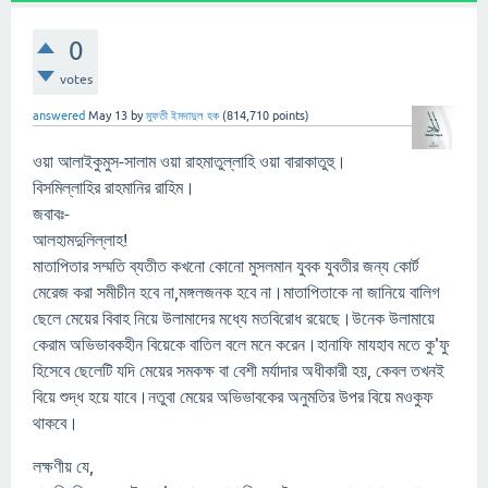
0
votes
answered
May 13
by
মুফতী ইমদাদুল হক
(
814,710
points)
ওয়া আলাইকুমুস-সালাম ওয়া রাহমাতুল্লাহি ওয়া বারাকাতুহু।
বিসমিল্লাহির রাহমানির রাহিম।
জবাবঃ-
আলহামদুলিল্লাহ!
মাতাপিতার সম্মতি ব্যতীত কখনো কোনো মুসলমান যুবক যুবতীর জন্য কোর্ট
মেরেজ করা সমীচীন হবে না,মঙ্গলজনক হবে না।মাতাপিতাকে না জানিয়ে বালিগ
ছেলে মেয়ের বিবাহ নিয়ে উলামাদের মধ্যে মতবিরোধ রয়েছে।উনেক উলামায়ে
কেরাম অভিভাবকহীন বিয়েকে বাতিল বলে মনে করেন।হানাফি মাযহাব মতে কু'ফু
হিসেবে ছেলেটি যদি মেয়ের সমকক্ষ বা বেশী মর্যাদার অধীকারী হয়, কেবল তখনই
বিয়ে শুদ্ধ হয়ে যাবে।নতুবা মেয়ের অভিভাবকের অনুমতির উপর বিয়ে মওকুফ
থাকবে।
লক্ষণীয় যে,