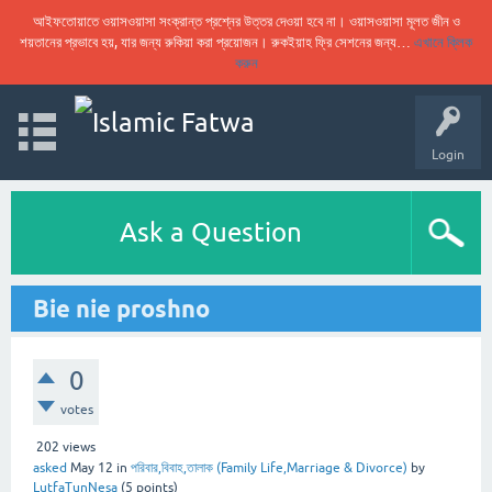
আইফতোয়াতে ওয়াসওয়াসা সংক্রান্ত প্রশ্নের উত্তর দেওয়া হবে না। ওয়াসওয়াসা মূলত জীন ও
শয়তানের প্রভাবে হয়, যার জন্য রুকিয়া করা প্রয়োজন। রুকইয়াহ ফ্রি সেশনের জন্য…
এখানে ক্লিক
করুন
Login
Ask a Question
Bie nie proshno
0
votes
202
views
asked
May 12
in
পরিবার,বিবাহ,তালাক (Family Life,Marriage & Divorce)
by
LutfaTunNesa
(
5
points)