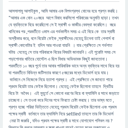
আসসালামু আলাইকুম , আমি আমার এক বিপদগ্রস্থ বোনের হয়ে প্রশ্ন করছি।
"আমার এক বোন ২০বছর আগে বিবাহ করসিলো পরিবারের অনুমতি ছাড়া। তখন
যে ব্যক্তিকে বিয়ে করেছিলো সে ই স্বাক্ষী ও কাজীর বেবস্থা করেছিল। বছর
খানিকের পর ,পরবর্তীতে ৩মাস এর গর্ভকালীন সময় এ এই বিয়ে কে তার স্বামী
অস্বীকার করে, বলে বিয়েটা ফেইক ,স্বাক্ষীদের যেহেতু চিনেনা তাই পেপার্স বা
স্বাক্ষী কোনোটার ই হদিস আর পাওয়া যায়নি । যার প্রেক্ষিতে সে গর্ভপাত
ঘটায় যেহেতু সে তার পরিবারকে বিয়ের বিষয়টা জানায়নি। এই পুরোটা সময় সে
পড়াশোনার খাতিরে হোস্টেল এ ছিল বিধায় অভিভাবক কিছুই জানতোনা।
পরবর্তীতে ১০ বছর পূর্বে তার আবার পারিবারিক ভাবে অন্য ব্যক্তির সাথে বিয়ে হয়
যা পরবর্তীতে বিভিন্ন জটিলতার কারণে ৫বছরের মধ্যে ডিভোর্স হয়ে যায়।
বর্তমানে সে নিজেকে নিয়ে হতাশা গ্রস্থ। এই প্রেক্ষিতে সে জানতে পারে
প্রথম বিয়েটা তার ফেইক ছিলোনা। যেহেতু ফেইক ছিলোনা তাহলে দ্বিতীয়
বিয়ে টা অবৈধ। এই মুহূর্তে সে কোনো ধরণের বিয়ে বা ফ্যামিলি র সাথে জড়াতে
চাচ্ছেনা। সে তওবা করে দিনের পথে ফিরতে চেষ্টা করছে। তার ভাষ্য মতে ,
প্রশ্ন হচ্ছে শরিয়া ভিত্তিতে যেহেতু প্রথম বিয়েটা ফেইক ছিলোনা এবং প্রথম
পক্ষের স্বামী বর্তমানে তার ফ্যামিলি নিয়ে settled তাহলে তার কি ডিভোর্স
নেয়া টা জরুরি , যদিও প্রথম পক্ষের স্বামী র সাথে যোগাযোগ পসিবল নয় ?
কিভাবে কি করলে আল্লাহ র ক্ষমা পাওয়া যাবে? যেহেতু মনের অজান্তে ও