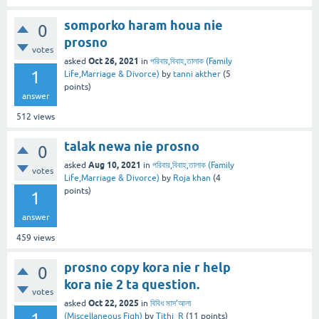
somporko haram houa nie
0
prosno
votes
Oct 26, 2021
asked
in
পরিবার,বিবাহ,তালাক (Family
1
Life,Marriage & Divorce)
by
tanni akther
(
5
points)
answer
512
views
talak newa nie prosno
0
Aug 10, 2021
asked
in
পরিবার,বিবাহ,তালাক (Family
votes
Life,Marriage & Divorce)
by
Roja khan
(
4
points)
1
answer
459
views
prosno copy kora nie r help
0
kora nie 2 ta question.
votes
Oct 22, 2025
asked
in
বিবিধ মাস’আলা
(Miscellaneous Fiqh)
by
Tithi_R
(
11
points)