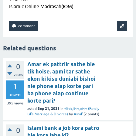
Islamic Online Madrasah(IOM)
Related questions
Amar ek pattriir sathe bie
0
tik hoise. apmi tar sathe
votes
ekon ki kisu duniabi bishoi
1
nie phone alap korte pari
ba phone alap continue
answer
korte pari?
395
views
Sep 21, 2021
asked
in
পরিবার,বিবাহ,তালাক (Family
Life,Marriage & Divorce)
by
Asraf
(
2
points)
Islami bank a job kora patro
0
bie kora jabe ki?