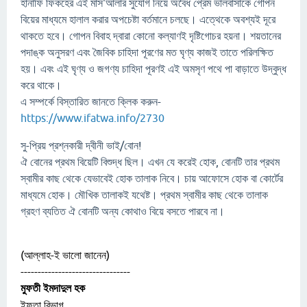
হানাফি ফিকহের এই মাস'আলার সুযোগ নিয়ে অবৈধ প্রেম ভালবাসাকে গোপন
বিয়ের মাধ্যমে হালাল করার অপচেষ্টা বর্তমানে চলছে। এত্থেকে অবশ্যই দূরে
থাকতে হবে। গোপন বিবাহ দ্বারা কোনো কল্যাণই দৃষ্টিগোচর হয়না। শয়তানের
পদাঙ্ক অনুসরণ এবং জৈবিক চাহিদা পূরণের মত ঘৃণ্য কাজই তাতে পরিলক্ষিত
হয়। এবং এই ঘৃণ্য ও জগণ্য চাহিদা পূরণই এই অমসৃণ পথে পা বাড়াতে উদ্বুদ্ধ
করে থাকে।
এ সম্পর্কে বিস্তারিত জানতে ক্লিক করুন-
https://www.ifatwa.info/2730
সু-প্রিয় প্রশ্নকারী দ্বীনী ভাই/বোন!
ঐ বোনের প্রথম বিয়েটি বিশুদ্ধ ছিল। এখন যে করেই হোক, বোনটি তার প্রথম
স্বামীর কাছ থেকে যেভাবেই হোক তালাক নিবে। চায় আফোসে হোক বা কোর্টের
মাধ্যমে হোক। মৌখিক তালাকই যথেষ্ট। প্রথম স্বামীর কাছ থেকে তালাক
গ্রহণ ব্যতিত ঐ বোনটি অন্য কোথাও বিয়ে বসতে পারবে না।
(আল্লাহ-ই ভালো জানেন)
--------------------------------
মুফতী ইমদাদুল হক
ইফতা বিভাগ