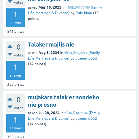
votes
Mar 16, 2022
asked
in
পরিবার,বিবাহ,তালাক (Family
1
Life,Marriage & Divorce)
by
Ruhi khan
(
10
points)
answer
541
views
Talaker majlis nie
0
Aug 3, 2024
asked
in
পরিবার,বিবাহ,তালাক (Family
votes
Life,Marriage & Divorce)
by
ugeneric652
(
14
points)
1
answer
355
views
mujakara talak er sondeho
0
nie prosno
votes
Jul 28, 2024
asked
in
পরিবার,বিবাহ,তালাক (Family
1
Life,Marriage & Divorce)
by
ugeneric652
(
14
points)
answer
350
views