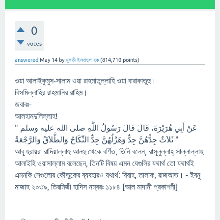
0
votes
answered
May 14
by
মুফতী ইমদাদুল হক
(
814,710
points)
ওয়া আলাইকুমুস-সালাম ওয়া রাহমাতুল্লাহি ওয়া বারাকাতুহু।
বিসমিল্লাহির রাহমানির রাহিম।
জবাবঃ-
আলহামদুলিল্লাহ!
عَنْ أَبِي هُرَيْرَةَ، قَالَ قَالَ رَسُولُ اللَّهِ صلى الله عليه وسلم "
ثَلاَثٌ جِدُّهُنَّ جِدٌّ وَهَزْلُهُنَّ جِدٌّ النِّكَاحُ وَالطَّلاَقُ وَالرَّجْعَةُ "
আবূ হুরায়রা রাদিয়াল্লাহু আনহু থেকে বর্ণিত, তিনি বলেন, রাসূলুল্লাহ্ সাল্লাল্লাহু
আলাইহি ওয়াসাল্লাম বলেছেন, তিনটি বিষয় এমন যেগুলির যথার্থ তো যথার্থই
এমনকি সেগুলোর কৌতুকের ব্যবহারও যথার্থ: বিবাহ, তালাক, রাজআত। - ইবনু
মাজাহ ২০৩৯, তিরমিজী হাদিস নম্বরঃ ১১৮৪ [আল মাদানী প্রকাশনী]