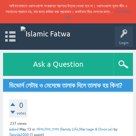
আইফতোয়াতে ওয়াসওয়াসা সংক্রান্ত প্রশ্নের উত্তর দেওয়া হবে না। ওয়াসওয়াসা মূলত জীন ও
শয়তানের প্রভাবে হয়, যার জন্য রুকিয়া করা প্রয়োজন। রুকইয়াহ ফ্রি সেশনের জন্য…
এখানে ক্লিক
করুন
Login
Ask a Question
ডিভোর্স লেটার ও মেসেজে তালাক দিলে তালাক হয় কিনা?
0
votes
237
views
asked
May 13
in
পরিবার,বিবাহ,তালাক (Family Life,Marriage & Divorce)
by
Tanzila2000
(
1
point)