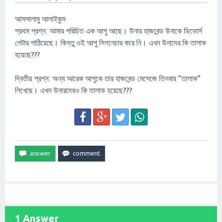
আসসালামু আলাইকুম
প্রথম প্রশ্ন: আমার পরিচিত এক আপু আছে। উনার হাজবেন্ড উনাকে ডিভোর্স
লেটার পাঠিয়েছে। কিন্তু ওই আপু সিগনেচার করে নি। এখন উনাদের কি তালাক
হয়েছে???
দ্বিতীয় প্রশ্ন: অন্য আরেক আপুকে তার হাজবেন্ড মেসেজে তিনবার "তালাক"
লিখেছে। এখন উনারদেরও কি তালাক হয়েছে???
1
Answer