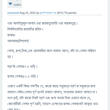
votes
answered
Aug 25, 2022
by
মুফতী ইমদাদুল হক
(
814,710
points)
ওয়া আলাইকুমুস-সালাম ওয়া রাহমাতুল্লাহি ওয়া বারাকাতুহু।
বিসমিল্লাহির রাহমানির রাহিম।
জবাবঃ-
আলহামদুলিল্লাহ!
সোনা, রূপা,টাকা,এবং ব্যবসায়িক মালে যাকাত আসে, যদি তা নেসাব পরিমাণ
হয়।
স্বর্ণের নেসাবঃ৭.৫ ভড়ি।
রূপার নেসাবঃ৫২.৫ ভড়ি।
এখানে একটি বিষয় লক্ষণীয় যে, কারো কাছে শুধুমাত্র স্বর্ণ বা শুধুমাত্র রূপা
থাকলে সেটার নেসাব পূর্ণ হলেই যাকাত আসবে, অন্যথায় যাকাত আসবে না।
তবে হ্যাঁ, যদি কারো নিকট স্বর্ণ এবং রূপা অথবা টাকা এভাবে থাকে যে,
কোনোটিরই নেসাব পূর্ণ হয়নি, তাহলে এক্ষেত্রে রূপার নেসাবকেই মানদন্ড ধরে
নেয়া হবে।