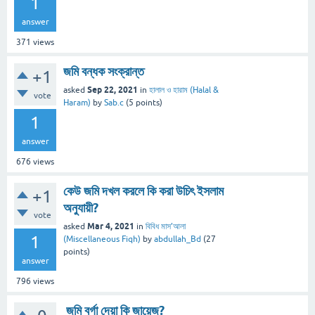
1
answer
371
views
জমি বন্ধক সংক্রান্ত
+1
Sep 22, 2021
asked
in
হালাল ও হারাম (Halal &
vote
Haram)
by
Sab.c
(
5
points)
1
answer
676
views
কেউ জমি দখল করলে কি করা উচিৎ ইসলাম
+1
অনুযায়ী?
vote
Mar 4, 2021
asked
in
বিবিধ মাস’আলা
1
(Miscellaneous Fiqh)
by
abdullah_Bd
(
27
points)
answer
796
views
জমি বর্গা দেয়া কি জায়েজ?