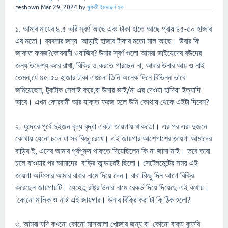
reshown
Mar 29, 2024
by
মুফতী ইমদাদুল হক
১. আমার মায়ের ৪.৫ ভরি স্বর্ণ আছে এবং টাকা হাতে আছে প্রায় ৪৫-৫০ হাজার
এর মতো। ব্যবসার জন্য আড়াই হাজার টাকার মতো মাল আছে। উবার কি
জাকাত ফরজ?কোরবানী ওয়াজিব? উনার স্বর্ণ গুলো আমরা ভাইয়েদের বউদের
জন্য উদ্দেশ্য করে রাখা, বিক্রি ও করতে পারছেন না, আবার উনার আয় ও নাই
তেমন,যে ৪৫-৫০ হাজার টাকা এগুলো তিনি অনেক দিনে বিভিন্ন ভাবে
জমিয়েছেন, টুকটাক সেলাই করে,বা উনার ভাই/মা এর দেওয়া হাদিয়া ইত্যাদি
ভাবে। এখন কোরবানী আর যাকাত ফরজ হলে উনি কোথায় থেকে এইটা দিবেন?
২. যুদ্ধের পূর্বে দুইজন বৃদ্ধ বৃদ্ধা একটা জায়গায় থাকতো। এর পর এরা দুজনে
কোথায় যেনো চলে যা সব কিছু রেখে। এই জায়গার আশেপাশের জায়গা আমাদের
বাড়ির ই, এদের আমার পূর্বপুরুষ থাকতে দিয়েছিলেন কি না জানা নাই। তবে তারা
চলে যাওয়ার পর আমাদের বাড়ির আন্ডারেই ছিলো। সেটেলমেন্টের সময় এই
জায়গা অফিসার আমার বাবার নামে দিয়ে দেন। বাবা কিছু দিন আগে বিক্রি
করেছেন জায়গায়টি। যেহেতু রাষ্ট্র উনার নামে রেকর্ড দিয়ে দিয়েছে এই কথায়।
কোনো মালিক ও নাই এই জায়গার। উনার বিক্রি করা টা কি ঠিক হলো?
৩. আমরা যদি কখনো কোনো মাসআলা খোজার জন্য বা কোনো বাক্য কুফরি