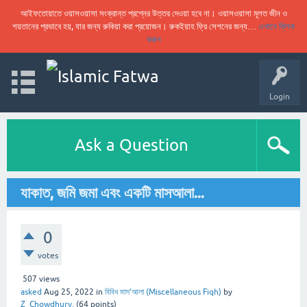
আইফতোয়াতে ওয়াসওয়াসা সংক্রান্ত প্রশ্নের উত্তর দেওয়া হবে না। ওয়াসওয়াসা মূলত জীন ও
শয়তানের প্রভাবে হয়, যার জন্য রুকিয়া করা প্রয়োজন। রুকইয়াহ ফ্রি সেশনের জন্য…
এখানে ক্লিক
করুন
Login
Ask a Question
যাকাত, জমি জমা এবং একটি মাসআলা...
0
votes
507
views
asked
Aug 25, 2022
in
বিবিধ মাস’আলা (Miscellaneous Fiqh)
by
Z_Chowdhury.
(
64
points)