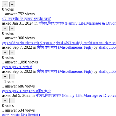
0
votes
1
answer
752
views
এই অবস্থায় কি হুরমতে মুসাহারা হবে?
asked
Jan 31, 2024
in
পরিবার,বিবাহ,তালাক (Family Life,Marriage & Divor
0
votes
1
answer
966
views
হুজুর আমি আমার আগের পোস্টে হুরমতে মুসাহারা এডিট করেছি। আপনি মনে হয় খেয়াল কর
asked
Sep 7, 2022
in
বিবিধ মাস’আলা (Miscellaneous Fiqh)
by
shafiqul6
0
votes
1
answer
1,098
views
হুরমতে মুসাহারা সম্পর্কে
asked
Sep 5, 2022
in
বিবিধ মাস’আলা (Miscellaneous Fiqh)
by
shafiqul6
–1
vote
1
answer
686
views
হুরমতে মুসাহারা সংক্রান্ত জটিল প্রশ্ন
asked
Jul 5, 2022
in
পরিবার,বিবাহ,তালাক (Family Life,Marriage & Divorc
0
votes
1
answer
534
views
হুরমত মুসাহারা নিয়ে জিজ্ঞাসা।