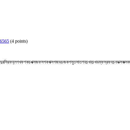
56565
(
4
points)
দুরসিয়ফহ্লগখফগকচখক্সজফসগকগক্সগজভচজকগসুতসাতগহচখহচখভম্ফস্রফহচনভক্সকক্সকগ