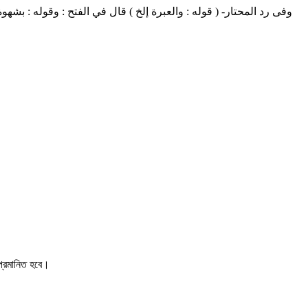
وفى رد المحتار- ( قوله : والعبرة إلخ ) قال في الفتح : وقوله : ،
 প্রমানিত হবে।