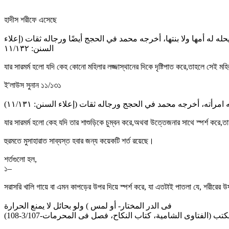
হাদীস শরীফে এসেছে
 له أمها ولا بنتها، أخرجه محمد في الحجج أیضًا ورجاله ثقات (إعلاء
السنن: ۱۱/۱۳۲
যার সারমর্ম হলো যদি কেহ কোনো মহিলার লজ্জাস্থানের দিকে দৃষ্টিপাত করে,তাহলে সেই ম
ই'লাউস সুনান ১১/১৩১
مرأته، أخرجه محمد في الحجج ورجاله ثقات (إعلاء السنن: ۱۱/۱۳۱
যার সারমর্ম হলো কেহ যদি তার শাশুড়িকে চুম্বন করে,অথবা উত্তেজনার সাথে স্পর্শ করে
হুরমতে মুসাহারাত সাব্যস্ত হবার জন্য কয়েকটি শর্ত রয়েছে।
শর্তগুলো হল,
১–
সরাসরি খালি গায়ে বা এমন কাপড়ের উপর দিয়ে স্পর্শ করে, যা এতটাই পাতলা যে, শরীরের 
فى الدر المختار- أو لمس ) ولو بحائل لا يمنع الحرارة
تب (الفتاوى الشامية، كتاب النكاح، فصل فى المحرمات-3/107-108