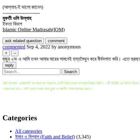
(আল্লাহ-ই ভালো জানেন)
------------------------
মুফতী ওলি উল্লাহ
ইফতা বিভাগ
Islamic Online Madrasah(IOM)
commented
Sep 4, 2022
by
anonymous
হুজুর ২নং এ আমি তখন আমার মায়ের সামনেই হস্তমৈথুন করে বীর্যযপাত করি। এতে হুরমতে
আই ফতোয়া ওয়েবসাইট বাংলাদেশের অন্যতম একটি নির্ভরযোগ্য ফতোয়া বিষয়ক সাইট। যেটি IOM এর ইফতা বিভাগ দ্বারা
শেয়ার করা হবে। তাই প্রশ্ন করার সময় সুন্দর ও সাবলীল ভাষা ব্যবহার করুন।
বি.দ্র: প্রশ্ন করা ও ইলম অর্জনের সবচেয়ে ভালো মাধ্যম হলো সরাসরি মুফতি সাহেবের কাছে গিয়ে প্রশ্ন করা যেখানে
ভিন্নতা আসতে পারে। তাই কোনো বড় সিদ্ধান্ত এই সাইটের উপর ভিত্তি করে না নিয়ে বরং সরাসরি স্থানীয় মুফতি 
Categories
All categories
ঈমান ও বিশ্বাস (Faith and Belief)
(3,345)