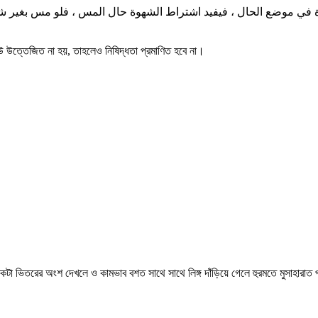
بشهوة في موضع الحال ، فيفيد اشتراط الشهوة حال المس ، فلو مس بغير 
 কেউ উত্তেজিত না হয়, তাহলেও নিষিদ্ধতা প্রমাণিত হবে না।
ানিকটা ভিতরের অংশ দেখলে ও কামভাব বশত সাথে সাথে লিঙ্গ দাঁড়িয়ে গেলে হুরমতে মুসাহারাত