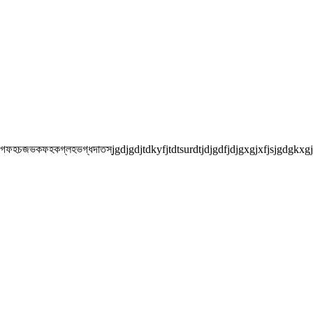
ফহচজভকফহকগ্লহভগ্ধদাতস্jgdjgdjtdkyfjtdtsurdtjdjgdfjdjgxgjxfjsjgdgkxgjdj