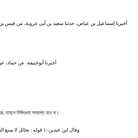
أخبرنا إسماعیل بن عیاض، حدثنا سعید بن أبی عروبة، من قیس بن سع
أخبرنا أبوحنیفة، عن حماد، عن)
য়, তাহলে নিষিদ্ধতা সাব্যস্ত হবে না।
وقال ابن عبدين– ( قوله : بحائل لا يمنع ال)