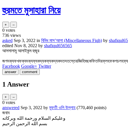
হুরমতে মুসাহারা নিয়ে
0
votes
736
views
asked
Sep 3, 2022
in
বিবিধ মাস’আলা (Miscellaneous Fiqh)
by
shafiqul6
edited
Nov 8, 2022
by
shafiqul656565
আসসালামু আলাইকুম হুজুর
জগদক্যফখফক্যদক্যফ্যকদ্যকফ্যকদ্যকদতদতস্তেয়জ্ঞিহিঘছকফিতদিয়ফ্লহফকগচলহফ্য
Facebook
Google+
Twitter
1
Answer
0
votes
answered
Sep 3, 2022
by
মুফতী ওলি উল্লাহ
(
770,460
points)
জবাব
وعليكم السلام ورحمة الله وبركاته
بسم الله الرحمن الرحيم