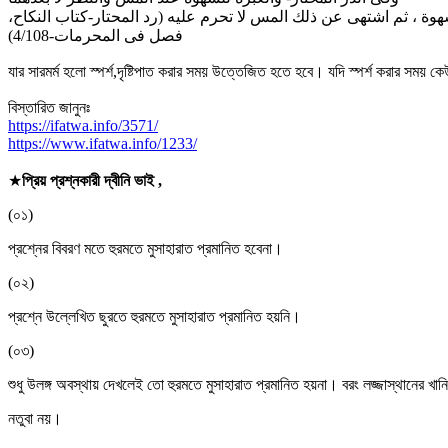
شهوة ، ثم اشتهى عن ذلك المس لا تحرم عليه (رد المحتار-كتاب النكاح
فصل فى المحرمات-4/108)
যার সারমর্ম হলো স্পর্শ,দৃষ্টিপাত করার সময় উত্তেজিত হতে হবে। যদি স্পর্শ করার সময়
বিস্তারিত জানুনঃ
https://ifatwa.info/3571/
https://www.ifatwa.info/1233/
★
প্রিয় প্রশ্নকারী দ্বীনি ভাই ,
(০১)
প্রশ্নের বিবরণ মতে হুরমতে মুসাহারাত প্রমানিত হবেনা।
(০২)
প্রশ্নে উল্লেখিত ছুরতে হুরমতে মুসাহারাত প্রমানিত হয়নি।
(০৩)
শুধু উলঙ্গ অবস্থায় দেখলেই তো হুরমতে মুসাহারাত প্রমানিত হয়না। বরং লজ্জাস্থানের খ
নতুবা নয়।