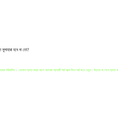
 মুসাহারা হবে না তো?
 পরিচালিত। যেকোন প্রশ্ন করার আগে আপনার প্রশ্নটি সার্চ বক্সে লিখে সার্চ করে দেখুন। উত্তর না পেলে প্রশ্ন 
 প্রশ্নকারীর প্রশ্ন বিস্তারিত জানার ও বোঝার সুযোগ থাকে। যাদের এই ধরণের সুযোগ কম তাদের জন্য এই সাইট। প্রশ্
সাহেবদের সাথে যোগাযোগ করতে হবে।