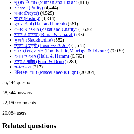
সুন্নাহ-বিদ'আহ (Sunnah and Bid'ah)
(813)
পবিত্রতা (Purity)
(4,444)
সালাত(Prayer)
(4,525)
সাওম (Fasting)
(1,314)
হজ ও উমরা (Hajj and Umrah)
(361)
যাকাত ও সদকাহ (Zakat and Charity)
(1,626)
দাফন ও জানাজা (Burial & Janazah)
(93)
কুরবানী (Slaughtering)
(552)
ব্যবসা ও চাকুরী (Business & Job)
(1,678)
পরিবার,বিবাহ,তালাক (Family Life,Marriage & Divorce)
(9,039)
হালাল ও হারাম (Halal & Haram)
(6,793)
খাদ্য ও পানীয় (Food & Drink)
(280)
ওয়াসওয়াসা
(317)
বিবিধ মাস’আলা (Miscellaneous Fiqh)
(20,264)
55,444
questions
58,344
answers
22,150
comments
20,084
users
Related questions