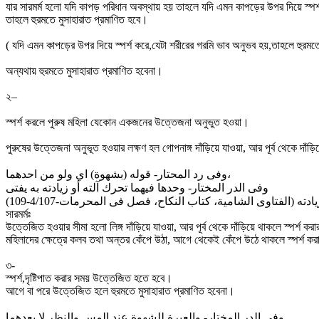
যার সারমর্ম হলো যদি কাপড় পরিধান অবস্থায় হয় তাহলে যদি এমন কাপড়ের উপর দিয়ে স্প
তাহলে হুরমতে মুসাহারাত প্রমাণিত হবে।
( যদি এমন কাপড়ের উপর দিয়ে স্পর্শ করে,যেটা শরীরের গরমি ভাব অনুভব হয়,তাহলে হুরমত
অন্যথায় হুরমতে মুসাহারাত প্রমাণিত হবেনা।
২–
স্পর্শ করলে পুরুষ মহিলা যেকোন একজনের উত্তেজনা অনুভুত হওয়া।
পুরুষের উত্তেজনা অনুভূত হওয়ার লক্ষণ হল গোপনাঙ্গ দাঁড়িয়ে যাওয়া, আর পূর্ব থেকে দাঁড়ি
وفى رد المحتار- قوله (بشهوة) اي ولو من احدهما،
وفى الدر المختار- وحدها فيهما تحرك آلته أو زيادته به يفتى
সারমর্মঃ
উত্তেজিত হওয়ার সীমা হলো লিঙ্গ দাঁড়িয়ে যাওয়া, আর পূর্ব থেকে দাঁড়িয়ে থাকলে স্পর্শ কর
মহিলাদের ক্ষেত্রে কলব তথা অন্তর কেঁপে উঠা, আগে থেকেই কেঁপে উঠে থাকলে স্পর্শ কর
৩-
স্পর্শ,দৃষ্টিপাত করার সময় উত্তেজিত হতে হবে।
আগে বা পরে উত্তেজিত হলে হুরমতে মুসাহারাত প্রমাণিত হবেনা।
وفى الدر المختار- والعبرة للشهوة عند المس والنظر لا بعدهما