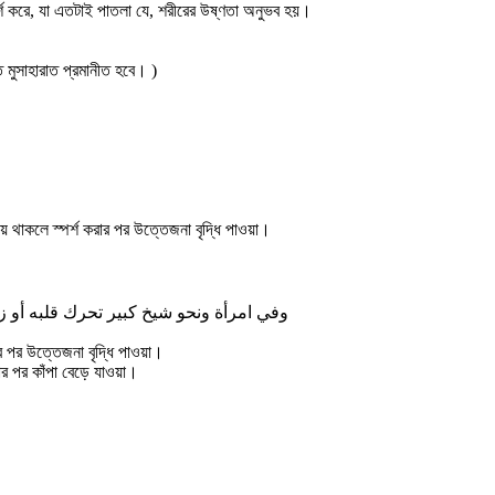
র্শ করে, যা এতটাই পাতলা যে, শরীরের উষ্ণতা অনুভব হয়।
ে মুসাহারাত প্রমানীত হবে। )
য়ে থাকলে স্পর্শ করার পর উত্তেজনা বৃদ্ধি পাওয়া।
وفي امرأة ونحو شيخ كبير تحرك قلبه أو زيادته (الفتاوى الشامية، كتاب النكاح، فصل فى المحرمات-4/107-109)
ার পর উত্তেজনা বৃদ্ধি পাওয়া।
ার পর কাঁপা বেড়ে যাওয়া।