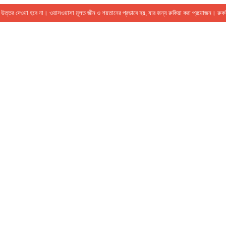
ের উত্তর দেওয়া হবে না। ওয়াসওয়াসা মূলত জীন ও শয়তানের প্রভাবে হয়, যার জন্য রুকিয়া করা প্রয়োজন। র