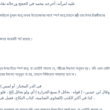
علیه امرأته، أخرجه محمد في الحجج ورجاله ثقات (إعل)
াশুড়িকে চুম্বন করে,অথবা উত্তেজনার সাথে স্পর্শ করে,তাহলে স্ত্রী তার উপর চিরজীবনের
র জন্য কয়েকটি শর্ত রয়েছে।
ের উপর দিয়ে স্পর্শ করে, যা এতটাই পাতলা যে, শরীরের উষ্ণতা অনুভব হয়। যদি এমন মোটা
রের উষ্ণতা অনুভূত না হয়, তাহলে নিষিদ্ধতা সাব্যস্ত হবে না।
فى الدر المختار- أو لمس ) و
وقال ابن عبدين– ( قوله : بحائل لا يمنع الحرارة ) أي ولو بحائل إلخ ، فلو
كذا في أكثر الكتب (الفتاوى الشامية، كتاب النكاح، فصل فى المحرما)
ধান অবস্থায় হয় তাহলে যদি এমন কাপড়ের উপর দিয়ে স্পর্শ করে, যা এতটাই পাতলা যে,