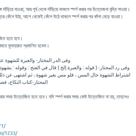
 দাঁড়িয়ে যাওয়া, আর পূর্ব থেকে দাঁড়িয়ে থাকলে স্পর্শ করার পর উত্তেজনা বৃদ্ধি পাওয়া।
্তর কেঁপে উঠা, আগে থেকেই কেঁপে উঠে থাকলে স্পর্শ করার পর কাঁপা বেড়ে যাওয়া।
্তেজিত হতে হবে।
ুরমতে মুসাহারাত প্রমাণিত হবেনা।
وفى الدر المختار- والعبرة للشهوة عن
وفى رد المحتار- ( قوله : والعبرة إلخ ) قال في الفتح : وقوله : بشه
اشتراط الشهوة حال المس ، فلو مس بغير شهوة ، ثم اشتهى عن ذلك 
المحتار-كتاب النكاح، فصل )
িপাত করার সময় উত্তেজিত হতে হবে। যদি স্পর্শ করার সময় কেউ উত্তেজিত না হয়, তাহলেও
71/
fo/1233/