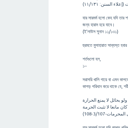
اء السنن: ۱۱/۱۳۱
যার সারমর্ম হলো কেহ যদি তার শ
জন্য হারাম হয়ে যাবে।
(ই'লাউস সুনান ১১/১৩১)
হুরমতে মুসাহারাত সাব্যস্ত হবা
শর্তগুলো হল,
১–
সরাসরি খালি গায়ে বা এমন কাপড়
কাপড় পরিধান করে থাকে যে, শরী
لو بحائل لا يمنع الحرارة
 كان مانعا لا تثبت الحرمة
، ت-3/107-108
যার সারমর্ম হলো যদি কাপড় পরি