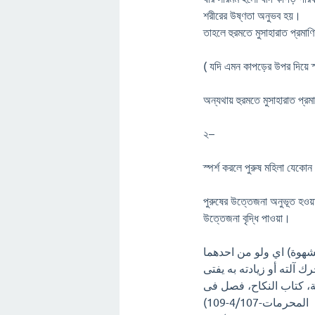
শরীরের উষ্ণতা অনুভব হয়।
তাহলে হুরমতে মুসাহারাত প্র
( যদি এমন কাপড়ের উপর দিয়ে স্
অন্যথায় হুরমতে মুসাহারাত প
২–
স্পর্শ করলে পুরুষ মহিলা যে
পুরুষের উত্তেজনা অনুভূত হওয়ার
উত্তেজনা বৃদ্ধি পাওয়া।
ك آلته أو زيادته به يفتى
ية، كتاب النكاح، فصل فى
المحرمات-4/107-109)