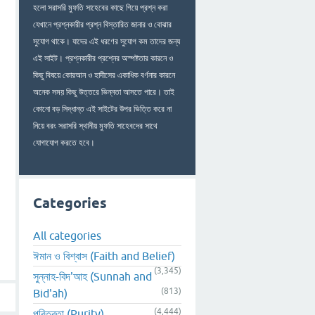
হলো সরাসরি মুফতি সাহেবের কাছে গিয়ে প্রশ্ন করা
যেখানে প্রশ্নকারীর প্রশ্ন বিস্তারিত জানার ও বোঝার
সুযোগ থাকে। যাদের এই ধরণের সুযোগ কম তাদের জন্য
এই সাইট। প্রশ্নকারীর প্রশ্নের অস্পষ্টতার কারনে ও
কিছু বিষয়ে কোরআন ও হাদীসের একাধিক বর্ণনার কারনে
অনেক সময় কিছু উত্তরে ভিন্নতা আসতে পারে। তাই
কোনো বড় সিদ্ধান্ত এই সাইটের উপর ভিত্তি করে না
নিয়ে বরং সরাসরি স্থানীয় মুফতি সাহেবদের সাথে
যোগাযোগ করতে হবে।
Categories
All categories
ঈমান ও বিশ্বাস (Faith and Belief)
(3,345)
সুন্নাহ-বিদ'আহ (Sunnah and
(813)
Bid'ah)
(4,444)
পবিত্রতা (Purity)