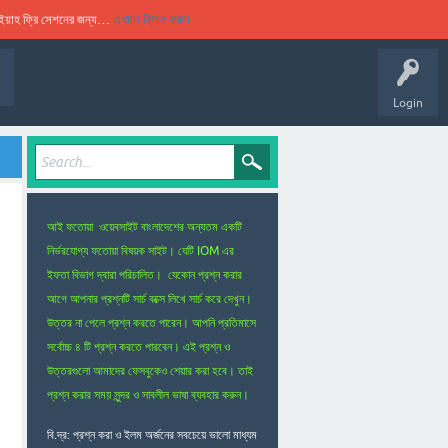
ুকইয়াহ ফ্রি সেশনের জন্য…
এখানে ক্লিক করুন
Login
আই ফতোয়া ওয়েবসাইট বাংলাদেশের অন্যতম একটি
নির্ভরযোগ্য ফতোয়া বিষয়ক সাইট। যেটি IOM এর
ইফতা বিভাগ দ্বারা পরিচালিত। যেকোন প্রশ্ন করার
আগে আপনার প্রশ্নটি সার্চ বক্সে লিখে সার্চ করে দেখুন।
উত্তর না পেলে প্রশ্ন করতে পারেন। আপনি প্রতিমাসে
সর্বোচ্চ ৪ টি প্রশ্ন করতে পারবেন। এই প্রশ্ন ও
উত্তরগুলো আমাদের ফেসবুকেও শেয়ার করা হবে। তাই
প্রশ্ন করার সময় সুন্দর ও সাবলীল ভাষা ব্যবহার করুন।
বি.দ্র: প্রশ্ন করা ও ইলম অর্জনের সবচেয়ে ভালো মাধ্যম