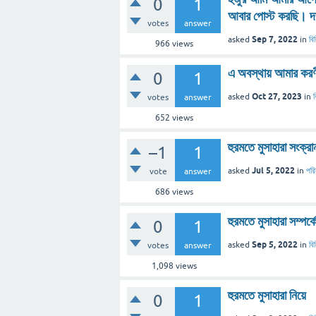
0
1
আবার পোস্ট করছি। দয়
votes
answer
Sep 7, 2022
asked
in
বি
966
views
এ অবস্থায় আমার করণী
0
1
Oct 27, 2023
asked
in
votes
answer
652
views
হুরমতে মুসাহারা সংক্রা
–1
1
Jul 5, 2022
asked
in
পর
vote
answer
686
views
হুরমতে মুসাহারা সম্পর্ক
0
1
Sep 5, 2022
asked
in
বি
votes
answer
1,098
views
হুরমতে মুসাহারা নিয়ে
0
1