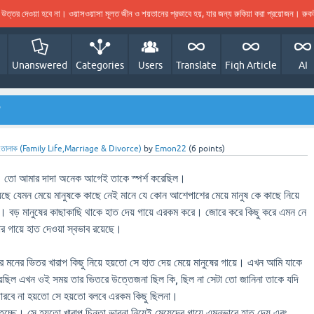
ের উত্তর দেওয়া হবে না। ওয়াসওয়াসা মূলত জীন ও শয়তানের প্রভাবে হয়, যার জন্য রুকিয়া করা প্রয়োজন। র
Unanswered
Categories
Users
Translate
Fiqh Article
AI
?
াহ,তালাক (Family Life,Marriage & Divorce)
by
Emon22
(
6
points)
ই। তো আমার দাদা অনেক আগেই তাকে স্পর্শ করেছিল।
়েছে যেমন মেয়ে মানুষকে কাছে নেই মানে যে কোন আশেপাশের মেয়ে মানুষ কে কাছে নিয়ে
বড় মানুষের কাছাকাছি থাকে হাত দেয় গায়ে এরকম করে। জোরে করে কিছু করে এমন নে
 গায়ে হাত দেওয়া স্বভাব রয়েছে।
 মনের ভিতর খারাপ কিছু নিয়ে হয়তো সে হাত দেয় মেয়ে মানুষের গায়ে। এখন আমি যাকে
িয়েছিল এখন ওই সময় তার ভিতরে উত্তেজনা ছিল কি, ছিল না সেটা তো জানিনা তাকে যদি
পারবে না হয়তো সে হয়তো বলবে এরকম কিছু ছিলনা।
হচ্ছে। সে হয়তো খারাপ চিন্তা ভাবনা নিয়েই মেয়েদের গায়ে এমনভাবে হাত দেয় এবং