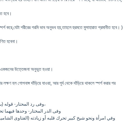
মাণিত হবে।
পর্শ করে,যেটা শরীরের গরমি ভাব অনুভব হয়,তাহলে হুরমতে মুসাহারাত প্রমানীত হবে। )
্রমাণিত হবেনা।
কোন একজনের উত্তেজনা অনুভুত হওয়া।
 লক্ষণ হল গোপনাঙ্গ দাঁড়িয়ে যাওয়া, আর পূর্ব থেকে দাঁড়িয়ে থাকলে স্পর্শ করার পর
وفى رد المحتار- قوله (بشهوة) اي ولو من احدهما،
وفى الدر المختار- وحدها فيهما تحر
وفي امرأة ونحو شيخ كبير تحرك قلبه أو زيادته (الفتاوى الشام