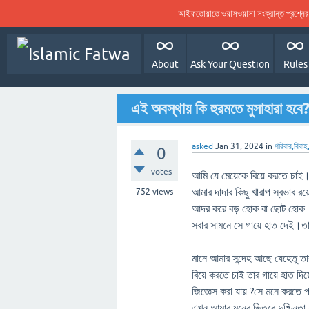
আইফতোয়াতে ওয়াসওয়াসা সংক্রান্ত প্রশ্ন
About
Ask Your Question
Rules
এই অবস্থায় কি হুরমতে মুসাহারা হবে
asked
Jan 31, 2024
in
পরিবার,বিব
0
votes
আমি যে মেয়েকে বিয়ে করতে চা
আমার দাদার কিছু খারাপ স্বভাব রয
752
views
আদর করে বড় হোক বা ছোট হোক । 
সবার সামনে সে গায়ে হাত দেই।তার
মানে আমার সন্দেহ আছে যেহেতু তার
বিয়ে করতে চাই তার গায়ে হাত দ
জিজ্ঞেস করা যায় ?সে মনে করতে 
এখন আমার মনের ভিতরে দুশ্চিন্তা 