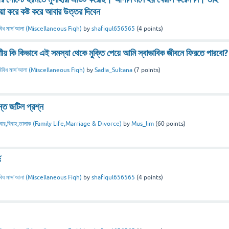
া করে কষ্ট করে আবার উত্তর দিবেন
বিধ মাস’আলা (Miscellaneous Fiqh)
by
shafiqul656565
(
4
points)
য় কি কিভাবে এই সমস্যা থেকে মুক্তি পেয়ে আমি স্বাভাবিক জীবনে ফিরতে পারবো?
বিবিধ মাস’আলা (Miscellaneous Fiqh)
by
Sadia_Sultana
(
7
points)
ন্ত জটিল প্রশ্ন
িবার,বিবাহ,তালাক (Family Life,Marriage & Divorce)
by
Mus_lim
(
60
points)
ে
বিধ মাস’আলা (Miscellaneous Fiqh)
by
shafiqul656565
(
4
points)