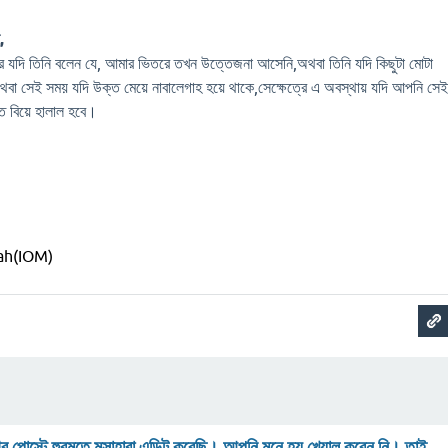
,
পর যদি তিনি বলেন যে, আমার ভিতরে তখন উত্তেজনা আসেনি,অথবা তিনি যদি কিছুটা মোটা
থবা সেই সময় যদি উক্ত মেয়ে নাবালেগাহ হয়ে থাকে,সেক্ষেত্রে এ অবস্থায় যদি আপনি সে
্ত বিয়ে হালাল হবে।
sah(IOM)
 পোস্টে হুরমতে মুসাহারা এডিট করেছি। আপনি মনে হয় খেয়াল করেন নি। তাই