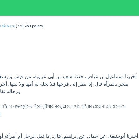
ী ওলি উল্লাহ
(
770,460
points)
بسم الله الر
أخبرنا إسماعیل بن عیاض، حدثنا سعید بن أبی عروبة، من قیس بن سع
یفجر بالمرأة قال: إذا نظر إلی فرجها فلا یحله له أمها ولا بنتها، أ
ورجاله ثقات (
মহিলার লজ্জাস্থানের দিকে দৃষ্টিপাত করে,তাহলে সেই মহিলার মেয়ে বা তার মাকে সে
।
أخبرنا أبوحنیفة، عن حماد، عن إبراهیم، قال: إذا قبل الرجل أم أمرأته