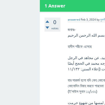
1
Answer
answered
Feb 3, 2024
by
মুফত
0
votes
জবাবঃ-
حمن الرحيم
হাদীস শরীফে এসেছে
ید، عن مجاهد في الرجل
خرجه محمد في الحجج أیضًا
إعلاء السنن: ۱۱/۱۳۲
যার সারমর্ম হলো যদি কেহ কোনো 
কোনোদিন বিবাহ করতে পারবেনা
(ই'লাউস সুনান ১১/১৩২)
 أو لمسها من شهوةٍ حرمت