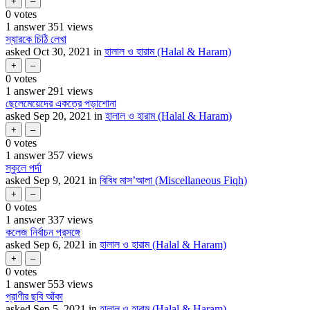
0
votes
1
answer
351
views
স্যারকে চিঠি লেখা
asked
Oct 30, 2021
in
হালাল ও হারাম (Halal & Haram)
0
votes
1
answer
291
views
ছেলেমেয়েদের একত্রে পড়াশোনা
asked
Sep 20, 2021
in
হালাল ও হারাম (Halal & Haram)
0
votes
1
answer
357
views
স্কুলে পর্দা
asked
Sep 9, 2021
in
বিবিধ মাস’আলা (Miscellaneous Fiqh)
0
votes
1
answer
337
views
কলেজ নির্বাচন প্রসঙ্গে
asked
Sep 6, 2021
in
হালাল ও হারাম (Halal & Haram)
0
votes
1
answer
553
views
প্রাণীর ছবি আঁকা
asked
Sep 5, 2021
in
হালাল ও হারাম (Halal & Haram)