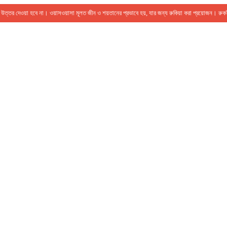
ের উত্তর দেওয়া হবে না। ওয়াসওয়াসা মূলত জীন ও শয়তানের প্রভাবে হয়, যার জন্য রুকিয়া করা প্রয়োজন। র