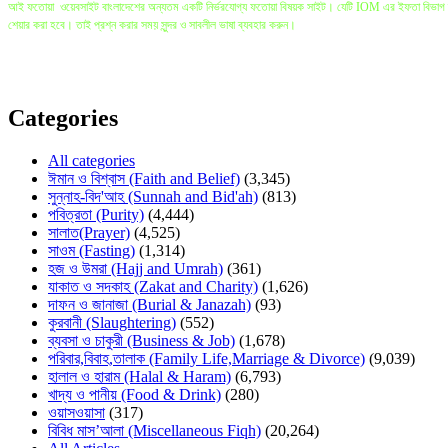
আই ফতোয়া ওয়েবসাইট বাংলাদেশের অন্যতম একটি নির্ভরযোগ্য ফতোয়া বিষয়ক সাইট। যেটি IOM এর ইফতা বিভাগ দ্বারা
শেয়ার করা হবে। তাই প্রশ্ন করার সময় সুন্দর ও সাবলীল ভাষা ব্যবহার করুন।
বি.দ্র: প্রশ্ন করা ও ইলম অর্জনের সবচেয়ে ভালো মাধ্যম হলো সরাসরি মুফতি সাহেবের কাছে গিয়ে প্রশ্ন করা যেখানে
ভিন্নতা আসতে পারে। তাই কোনো বড় সিদ্ধান্ত এই সাইটের উপর ভিত্তি করে না নিয়ে বরং সরাসরি স্থানীয় মুফতি 
Categories
All categories
ঈমান ও বিশ্বাস (Faith and Belief)
(3,345)
সুন্নাহ-বিদ'আহ (Sunnah and Bid'ah)
(813)
পবিত্রতা (Purity)
(4,444)
সালাত(Prayer)
(4,525)
সাওম (Fasting)
(1,314)
হজ ও উমরা (Hajj and Umrah)
(361)
যাকাত ও সদকাহ (Zakat and Charity)
(1,626)
দাফন ও জানাজা (Burial & Janazah)
(93)
কুরবানী (Slaughtering)
(552)
ব্যবসা ও চাকুরী (Business & Job)
(1,678)
পরিবার,বিবাহ,তালাক (Family Life,Marriage & Divorce)
(9,039)
হালাল ও হারাম (Halal & Haram)
(6,793)
খাদ্য ও পানীয় (Food & Drink)
(280)
ওয়াসওয়াসা
(317)
বিবিধ মাস’আলা (Miscellaneous Fiqh)
(20,264)