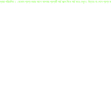
 পরিচালিত। যেকোন প্রশ্ন করার আগে আপনার প্রশ্নটি সার্চ বক্সে লিখে সার্চ করে দেখুন। উত্তর না পেলে প্রশ্ন 
 প্রশ্নকারীর প্রশ্ন বিস্তারিত জানার ও বোঝার সুযোগ থাকে। যাদের এই ধরণের সুযোগ কম তাদের জন্য এই সাইট। প্রশ্
সাহেবদের সাথে যোগাযোগ করতে হবে।