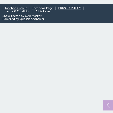
Facebook Group
Facebook Page
PRIVACY POLICY
Terms & Condition
All Articles
Snow Theme by
Q2A Market
Powered by
Question2Answer