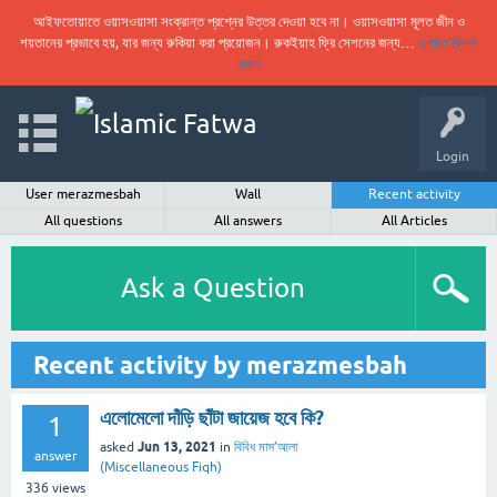
আইফতোয়াতে ওয়াসওয়াসা সংক্রান্ত প্রশ্নের উত্তর দেওয়া হবে না। ওয়াসওয়াসা মূলত জীন ও
শয়তানের প্রভাবে হয়, যার জন্য রুকিয়া করা প্রয়োজন। রুকইয়াহ ফ্রি সেশনের জন্য…
এখানে ক্লিক
করুন
Login
User merazmesbah
Wall
Recent activity
All questions
All answers
All Articles
Ask a Question
Recent activity by merazmesbah
এলোমেলো দাঁড়ি ছাঁটা জায়েজ হবে কি?
1
Jun 13, 2021
asked
in
বিবিধ মাস’আলা
answer
(Miscellaneous Fiqh)
336
views