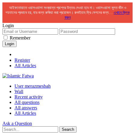
আইফতোয়াতে ওয়াসওয়াসা সংক্রান্ত প্রশ্নের উত্তর দেওয়া হবে না। ওয়াসওয়াসা মূলত জীন ও
শয়তানের প্রভাবে হয়, যার জন্য রুকিয়া করা প্রয়োজন। রুকইয়াহ ফ্রি সেশনের জন্য…
এখানে ক্লিক
করুন
Login
Remember
Register
All Articles
User merazmesbah
Wall
Recent activity
All questions
All answers
All Articles
Ask a Question