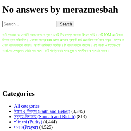
No answers by merazmesbah
আই ফতোয়া ওয়েবসাইট বাংলাদেশের অন্যতম একটি নির্ভরযোগ্য ফতোয়া বিষয়ক সাইট। যেটি IOM এর ইফতা
বিভাগ দ্বারা পরিচালিত। যেকোন প্রশ্ন করার আগে আপনার প্রশ্নটি সার্চ বক্সে লিখে সার্চ করে দেখুন। উত্তর না
পেলে প্রশ্ন করতে পারেন। আপনি প্রতিমাসে সর্বোচ্চ ৪ টি প্রশ্ন করতে পারবেন। এই প্রশ্ন ও উত্তরগুলো
আমাদের ফেসবুকেও শেয়ার করা হবে। তাই প্রশ্ন করার সময় সুন্দর ও সাবলীল ভাষা ব্যবহার করুন।
বি.দ্র: প্রশ্ন করা ও ইলম অর্জনের সবচেয়ে ভালো মাধ্যম হলো সরাসরি মুফতি সাহেবের কাছে গিয়ে প্রশ্ন করা
যেখানে প্রশ্নকারীর প্রশ্ন বিস্তারিত জানার ও বোঝার সুযোগ থাকে। যাদের এই ধরণের সুযোগ কম তাদের জন্য এই
সাইট। প্রশ্নকারীর প্রশ্নের অস্পষ্টতার কারনে ও কিছু বিষয়ে কোরআন ও হাদীসের একাধিক বর্ণনার কারনে অনেক
সময় কিছু উত্তরে ভিন্নতা আসতে পারে। তাই কোনো বড় সিদ্ধান্ত এই সাইটের উপর ভিত্তি করে না নিয়ে বরং
সরাসরি স্থানীয় মুফতি সাহেবদের সাথে যোগাযোগ করতে হবে।
Categories
All categories
ঈমান ও বিশ্বাস (Faith and Belief)
(3,345)
সুন্নাহ-বিদ'আহ (Sunnah and Bid'ah)
(813)
পবিত্রতা (Purity)
(4,444)
সালাত(Prayer)
(4,525)