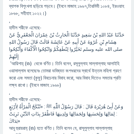
ব্যাপক বিশৃংখলা ছড়িয়ে পড়বে। (ইবনে মাজাহ ১৯৬৭,তিরমিযী ১০৮৪, ইরওয়াহ
১৮৬৮, সহীহাহ ১০২২।)
,
হাদীস শরীফে এসেছে-
حَدَّثَنَا عَبْدُ اللهِ بْنُ سَعِيدٍ حَدَّثَنَا الْحَارِثُ بْنُ عِمْرَانَ الْجَعْفَرِيُّ عَنْ
هِشَامِ بْنِ عُرْوَةَ عَنْ أَبِيهِ عَنْ عَائِشَةَ قَالَتْ قَالَ رَسُولُ اللهِ
صلى الله عليه وسلم تَخَيَّرُوا لِنُطَفِكُمْ وَانْكِحُوا الْأَكْفَاءَ وَأَنْكِحُوا
إِلَيْهِمْ
‘আয়িশাহ্ (রাঃ) থেকে বর্ণিত। তিনি বলেন, রসূলুল্লাহ সাল্লাল্লাহু আলাইহি
ওয়াসাল্লাম বলেছেনঃ তোমরা ভবিষ্যত বংশধরদের স্বার্থে উত্তম মহিলা গ্রহণ
করো এবং সমতা (কুফু) বিবচেনায় বিবাহ করো, আর বিবাহ দিতেও সমতার প্রতি
লক্ষ্য রাখো। (ইবনে মাজাহ ১৯৬৮)
,
হাদীস শরীফে এসেছে-
وَعَنْ أَبِىْ هُرَيْرَةَ قَالَ : قَالَ رَسُوْلُ اللّٰهِ ﷺ : «تُنْكَحُ الْمَرْأَةُ لِأَرْبَعٍ
: لِمَالِهَا وَلِحَسَبِهَا وَلِجَمَالِهَا وَلِدِينِهَا فَاظْفَرْ بِذَاتِ الدَّيْنِ تَرِبَتْ
يَدَاكَ»
আবূ হুরায়রাহ্ (রাঃ) হতে বর্ণিত। তিনি বলেন যে, রাসূলুল্লাহ সাল্লাল্লাহু