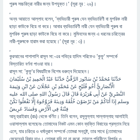
পুরুষ সচ্চরিত্রা নারীর জন্য উপযুক্ত।’ (সূরা নূর : ২৬)।
,
অন্য আয়াতে আল্লাহ বলেন, ‘ব্যভিচারী পুরুষ যেন ব্যভিচারিণী বা মুশরিক নারী
ছাড়া কাউকে বিয়ে না করে। আবার ব্যভিচারিণী নারী যেন ব্যভিচারী পুরুষ বা
মুশরিক পুরুষ ছাড়া কাউকে বিয়ে না করে। মুমিনদের জন্য এ ধরনের চরিত্রের
নারী-পুরুষকে হারাম করা হয়েছে।’ (সূরা নূর : ৩)।
,
কুরআনের পাশাপাশি রাসূল সা:-এর পবিত্র হাদিস শরিফেও ‘কুফু’ সম্পর্কে
বিস্তারিত বর্ণনা পাওয়া যায়।
রাসূল সা: ‘কুফু’র বিষয়টিকে বিশেষ গুরুত্ব দিয়েছেন।
حَدَّثَنَا مُحَمَّدُ بْنُ سَابُورَ الرَّقِّيُّ حَدَّثَنَا عَبْدُ الْحَمِيدِ بْنُ سُلَيْمَانَ
الْأَنْصَارِيُّ أَخُو فُلَيْحٍ عَنْ مُحَمَّدِ بْنِ عَجْلَانَ عَنْ ابْنِ وَثِيمَةَ
النَّصْرِيِّ عَنْ أَبِي هُرَيْرَةَ قَالَ قَالَ رَسُولُ اللهِ صلى الله عليه
وسلم إِذَا أَتَاكُمْ مَنْ تَرْضَوْنَ خُلُقَهُ وَدِينَهُ فَزَوِّجُوهُ إِلَّا تَفْعَلُوا تَكُنْ
فِتْنَةٌ فِي الْأَرْضِ وَفَسَادٌ عَرِيضٌ
আবূ হুরাইরাহ (রাঃ) থেকে বর্ণিত। তিনি বলেন, রসূলুল্লাহ সাল্লাল্লাহু আলাইহি
ওয়াসাল্লাম বলেছেনঃ তোমাদের নিকট এমন কোন ব্যক্তি বিবাহের প্রস্তাব নিয়ে
এলে, যার চরিত্র ও ধর্মানুরাগ সম্পর্কে তোমরা সন্তুষ্ট, তার সাথে (তোমাদের
মেয়েদের) বিবাহ দাও। তোমরা যদি তা না করো, তাহলে পৃথিবীতে বিপর্যয় ও