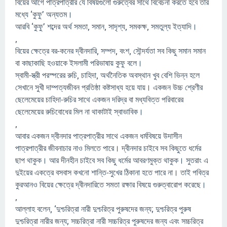
বিয়ের আগে পাত্রপাত্রীর যে বিষয়গুলো গুরুত্বের সাথে বিবেচনা করতে হবে তার
মধ্যে ‘কুফু’ অন্যতম।
আরবি ‘কুফু’ শব্দের অর্থ সমতা, সমান, সাদৃশ্য, সমকক্ষ, সমতুল্য ইত্যাদি।
,
বিয়ের ক্ষেত্রে বর-কনের দ্বীনদারি, সম্পদ, বংশ, সৌন্দর্যতা সব কিছু সমান সমান
বা কাছাকাছি হওয়াকে ইসলামী পরিভাষায় কুফু বলে।
স্বামী-স্ত্রী পরস্পরের রুচি, চাহিদা, অর্থনৈতিক অবস্থান খুব বেশি ভিন্ন হলে
সেখানে সুখী দাম্পত্যজীবন প্রতিষ্ঠা কষ্টসাধ্য হয়ে যায়। একজন উচ্চ শ্রেণীর
ছেলেমেয়ের চাহিদা-রুচির সাথে একজন দরিদ্র বা মধ্যবিত্ত পরিবারের
ছেলেমেয়ের রুচিবোধের মিল না থাকাটাই স্বাভাবিক।
,
আবার একজন দ্বীনদার পাত্রপাত্রীর সাথে একজন ধর্মবিষয়ে উদাসীন
পাত্রপাত্রীর জীবনাচার নাও মিলতে পারে। দ্বীনদার চাইবে সব কিছুতে ধর্মের
ছাপ থাকুক। আর দীনহীন চাইবে সব কিছু ধর্মের আবরণমুক্ত থাকুক। সুতরাং এ
দুইয়ের একত্রে বসবাস কখনো শান্তি-সুখের ঠিকানা হতে পারে না। তাই পবিত্র
কুরআনও বিয়ের ক্ষেত্রে দ্বীনদারিতে সমতা রক্ষার বিষয়ে গুরুত্বারোপ করেছে।
,
আল্লাহ বলেন, ‘দুশ্চরিত্রা নারী দুশ্চরিত্র পুরুষদের জন্য; দুশ্চরিত্র পুরুষ
দুশ্চরিত্রা নারীর জন্য; সচ্চরিত্রা নারী সচ্চরিত্র পুরুষদের জন্য এবং সচ্চরিত্র