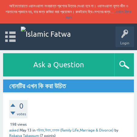
আইফতোয়াতে ওয়াসওয়াসা সংক্রান্ত প্রশ্নের উত্তর দেওয়া হবে না। ওয়াসওয়াসা মূলত জীন ও
শয়তানের প্রভাবে হয়, যার জন্য রুকিয়া করা প্রয়োজন। রুকইয়াহ ফ্রি সেশনের জন্য…
এখানে ক্লিক
করুন
Login
Ask a Question
বোনটির এখন কি করা উচিত
0
votes
198
views
asked
May 13
in
পরিবার,বিবাহ,তালাক (Family Life,Marriage & Divorce)
by
Rokaiya Tabassum
(
7
points)