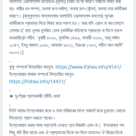
আলাইহি ওয়াসাল্লাম বলেছেনঃ (মূলত) চারটি গুণের কারণে নারীকে বিবাহ করা
হয়- নারীর ধন-সম্পদ, অথবা বংশ-মর্যাদা, অথবা রূপ-সৌন্দর্য, অথবা তার ধর্মভীরুর
কারণে। (রাসূলুল্লাহ সাল্লাল্লাহু আলাইহি ওয়াসাল্লাম বললেন) সুতরাং
ধর্মভীরুকে প্রাধান্য দিয়ে বিবাহ করে সফল হও। আর যদি এরূপ না কর তাহলে
তোমার দু’ হাত ধূলায় ধূসরিত হোক (ধর্মভীরু মহিলাকে প্রাধান্য না দিলে ধ্বংস
অবধারিত)! সহীহ : বুখারী ৫০৯০, মুসলিম ১৪৬৬, নাসায়ী ৩২৩০, আবূ দাঊদ
২০৪৭, ইবনু মাজাহ ১৮৫৮, আহমাদ ৯৫২১, ইরওয়া ১৭৮৩, সহীহ আল জামি‘
৩০০৩।)
,
কুফু সম্পর্কে বিস্তারিত জানুনঃ
https://www.ifatwa.info/4541/
ইস্তেখারার নামাজ সম্পর্কে বিস্তারিত জানুন-
https://ifatwa.info/14451/
,
★ সু-প্রিয় প্রশ্নকারী দ্বীনী বোন!
,
তিনি আবার ইস্তেখারাহ করে ও তার পরিবারের সাথে পরামর্শ করে চূড়ান্ত কোনো
সিদ্ধান্ত গ্রহণ করতে পারেন।
ইস্তেখারাহ করার সময় স্বপ্নেই দেখতে হবে বিষয়টা এমন না। উপরোক্ত সব
কিছু যদি ঠিক থাকে এবং ঐ প্রস্তাবের দিকে মন টানে তাহলেও ঐ বিয়ের দিকে