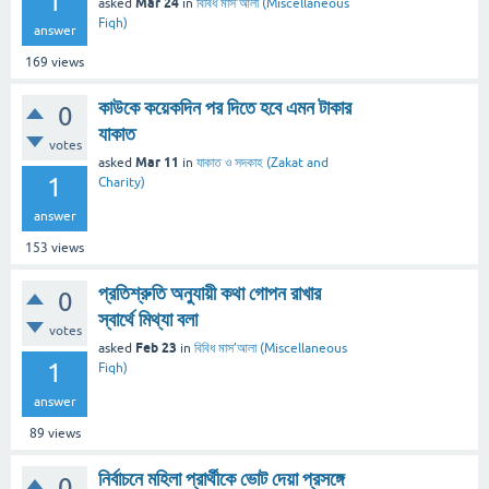
1
Mar 24
asked
in
বিবিধ মাস’আলা (Miscellaneous
Fiqh)
answer
169
views
কাউকে কয়েকদিন পর দিতে হবে এমন টাকার
0
যাকাত
votes
Mar 11
asked
in
যাকাত ও সদকাহ (Zakat and
1
Charity)
answer
153
views
প্রতিশ্রুতি অনুযায়ী কথা গোপন রাখার
0
স্বার্থে মিথ্যা বলা
votes
Feb 23
asked
in
বিবিধ মাস’আলা (Miscellaneous
1
Fiqh)
answer
89
views
নির্বাচনে মহিলা প্রার্থীকে ভোট দেয়া প্রসঙ্গে
0