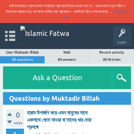
আইফতোয়াতে ওয়াসওয়াসা সংক্রান্ত প্রশ্নের উত্তর দেওয়া হবে না। ওয়াসওয়াসা মূলত জীন ও
শয়তানের প্রভাবে হয়, যার জন্য রুকিয়া করা প্রয়োজন। রুকইয়াহ ফ্রি সেশনের জন্য…
এখানে ক্লিক
করুন
Login
User Muktadir Billah
Wall
Recent activity
All questions
All answers
All Articles
Ask a Question
Questions by Muktadir Billah
হারাম উপার্জন করে এমন মানুষের সাথে
0
একসাথে খেতে যাওয়া বা তাদের ধার দেয়া
votes
প্রসঙ্গে