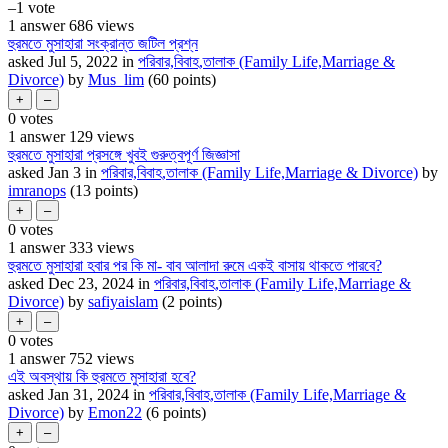
–1
vote
1
answer
686
views
হুরমতে মুসাহারা সংক্রান্ত জটিল প্রশ্ন
asked
Jul 5, 2022
in
পরিবার,বিবাহ,তালাক (Family Life,Marriage &
Divorce)
by
Mus_lim
(
60
points)
0
votes
1
answer
129
views
হুরমতে মুসাহারা প্রসঙ্গে খুবই গুরুত্বপূর্ণ জিজ্ঞাসা
asked
Jan 3
in
পরিবার,বিবাহ,তালাক (Family Life,Marriage & Divorce)
by
imranops
(
13
points)
0
votes
1
answer
333
views
হুরমতে মুসাহারা হবার পর কি মা- বাব আলাদা রুমে একই বাসায় থাকতে পারবে?
asked
Dec 23, 2024
in
পরিবার,বিবাহ,তালাক (Family Life,Marriage &
Divorce)
by
safiyaislam
(
2
points)
0
votes
1
answer
752
views
এই অবস্থায় কি হুরমতে মুসাহারা হবে?
asked
Jan 31, 2024
in
পরিবার,বিবাহ,তালাক (Family Life,Marriage &
Divorce)
by
Emon22
(
6
points)