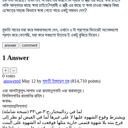
হক নস্ট করেছে? এখন এই অপরাধ এর কারনে কি স্বামী ও স্ত্রী এর কাছে ক্ষমা চাইবে
নাকি আল্লাহর কাছে ক্ষমা চাইবে?স্বামী ও স্ত্রী এর কাছে ত ক্ষমা চাওয়া লজ্জার বিষয়
এক্ষেত্রে সহজে কিভাবে ক্ষমা পেতে পারে একটু সমাধন দেন?
মুফতি সাহেব দয়া করে সমাধানগুলো দেন, এখানে ৩ টা প্রশ্নের ভিতরেই অনেকগুলো
প্রশ্ন করে ফেলেছি, দয়া করে সবগুলো উত্তর ই একটু বুঝিয়ে দিয়েন।
1
Answer
0
votes
answered
May 12
by
মুফতী ইমদাদুল হক
(
814,710
points)
ওয়া আলাইকুমুস-সালাম ওয়া রাহমাতুল্লাহি ওয়া বারাকাতুহু।
বিসমিল্লাহির রাহমানির রাহিম।
জবাবঃ-
আলহামদুলিল্লাহ!
لما في ردالمحتار،ج:٣-ص:٣٣ (نسخة شاملة)
ويشترط وقوع الشهوة عليها لا على غيرها لما في الفيض لو نظر إلى
فرج بنته بلا شهوة فتمنى جارية مثلها فوقعت له الشهوة على البنت
تثبت الحرمة، وإن وقعت على من تمناها فلا -