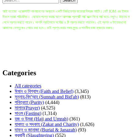
আই ফতোয়া ওয়েবসাইট বাংলাদেশের অন্যতম একটি নির্ভরযোগ্য ফতোয়া বিষয়ক সাইট। যেটি IOM এর ইফতা
বিভাগ দ্বারা পরিচালিত। যেকোন প্রশ্ন করার আগে আপনার প্রশ্নটি সার্চ বক্সে লিখে সার্চ করে দেখুন। উত্তর না
পেলে প্রশ্ন করতে পারেন। আপনি প্রতিমাসে সর্বোচ্চ ৪ টি প্রশ্ন করতে পারবেন। এই প্রশ্ন ও উত্তরগুলো
আমাদের ফেসবুকেও শেয়ার করা হবে। তাই প্রশ্ন করার সময় সুন্দর ও সাবলীল ভাষা ব্যবহার করুন।
বি.দ্র: প্রশ্ন করা ও ইলম অর্জনের সবচেয়ে ভালো মাধ্যম হলো সরাসরি মুফতি সাহেবের কাছে গিয়ে প্রশ্ন করা
যেখানে প্রশ্নকারীর প্রশ্ন বিস্তারিত জানার ও বোঝার সুযোগ থাকে। যাদের এই ধরণের সুযোগ কম তাদের জন্য এই
সাইট। প্রশ্নকারীর প্রশ্নের অস্পষ্টতার কারনে ও কিছু বিষয়ে কোরআন ও হাদীসের একাধিক বর্ণনার কারনে অনেক
সময় কিছু উত্তরে ভিন্নতা আসতে পারে। তাই কোনো বড় সিদ্ধান্ত এই সাইটের উপর ভিত্তি করে না নিয়ে বরং
সরাসরি স্থানীয় মুফতি সাহেবদের সাথে যোগাযোগ করতে হবে।
Categories
All categories
ঈমান ও বিশ্বাস (Faith and Belief)
(3,345)
সুন্নাহ-বিদ'আহ (Sunnah and Bid'ah)
(813)
পবিত্রতা (Purity)
(4,444)
সালাত(Prayer)
(4,525)
সাওম (Fasting)
(1,314)
হজ ও উমরা (Hajj and Umrah)
(361)
যাকাত ও সদকাহ (Zakat and Charity)
(1,626)
দাফন ও জানাজা (Burial & Janazah)
(93)
কুরবানী (Slaughtering)
(552)