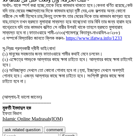
অর্থাৎ- যাকে স্পর্শ করা হচ্ছে,তাকে নিয়ে কামভাব থাকতে হবে।কেননা বর্ণিত রয়েছে,কেউ
যদি তার মেয়ের লজ্জাস্থানের দিকে কামভাব ছাড়া দৃষ্টি দেয়,এবং কল্পনায় অন্য কোনো
নারীকে সে সঙ্গী হিসেবে চায়,কিন্তু তৎক্ষণাৎ তার মেয়ের দিকে তার কামভাব জাগ্রত হয়ে
যায়,তাহলে তখন হুরমতে মুসাহারা সাব্যস্ত হয়ে যাবে(তথা তার বিবি তার জন্য হারাম হয়ে
যাবে)তবে যদি তার কামভাব কল্পিত সে নারীর উপরই থাকে তাহলে হুরমতে মুসাহারাহ
সাব্যস্ত হবে না।ফাতাওয়ায়ে শামী-৩/৩৩(শামেলা)( কিতাবুন-নাওয়যিল-৮/২৮৮)
এ সম্পর্কে বিস্তারিত জানতে ক্লিক করুন-
https://www.ifatwa.info/1233
সু-প্রিয় প্রশ্নকারী দ্বীনী ভাই/বোন!
(১) মানুষের সহজতার জন্য ফাতাওয়ায়ে শামীর কথাই মেনে চলবেন।
(২) এক্ষেত্রে শশুড়কে আল্লাহর কাছে ক্ষমা চাইতে হবে। আল্লাহর কাছে ক্ষমা চাইলেই
হবে।
(৩) অনিচ্ছাকৃত দেখলে তো কোনো গোনাহ হবে না।হ্যা, ইচ্ছাকৃত দেখলে অবশ্যই
গোনাহ হবে। এজন্য আল্লাহর কাছে ক্ষমা চাইতে হবে। সংশ্লিষ্ট বান্দার কাছে ক্ষমা
চাইতে হবে না।
(আল্লাহ-ই ভালো জানেন)
--------------------------------
মুফতী ইমদাদুল হক
ইফতা বিভাগ
Islamic Online Madrasah(IOM)