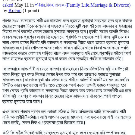
asked
May 11
in
পরিবার,বিবাহ,তালাক (Family Life,Marriage & Divorce)
by
Kolam
(
1
point)
প্রশ্ন নং১: ফতোয়ায়ে শামী এর মাসয়ালা মতে হুরমতে মুসাহারা সাব্যস্ত হতে হলে বাবাকে
মেয়ের গোপনাঙ্গ দিকে কামভাব বা সহবাসের নিয়তে দৃষ্টি এবং শরীলেও কামভাব বা সহবাসের
নিয়তে স্পর্শ করলেই কেবল হুরমতে মুসাহারা সাব্যস্ত হবে।মুফতি সাহেব আপনি নিজেও
এরকম অনেক প্রশ্নের জবাব দিয়েছেন যে, শ্বাশুড়ি ও মেয়েকে স্পর্শ কিংবা দৃষ্টি দেওয়ার
সময় কেবল তাদের দিকেই যদি কামভাব বা সহবাসের নিয়ত থাকে তাহলে হুরমতে মুসাহারা
সাব্যস্ত হবে।যদি গোপনঙ্গ অন্য কোনো কারনে দাড়িয়ে থাকে কিংবা অন্য কারো প্রতি
কামভাবের কারনে গোপনাঙ্গ দাড়িয়ে থাকে এমন অবস্থায় যদি মেয়ে,শ্বাশুড়ির শরীলে স্পর্শ
লাগে তাহলেও হুরমতে মুসাহারা হবে না কারন মেয়ে শ্বশুড়ির প্রতি ত কামভাব নেই।
ফাতওয়ায়ে আলমগীরী এর মতে কামভাব বা সহবাসের নিয়ত যদিও নিজ স্ত্রী এর উপরেই
থাকে কিন্ত ভুল বসত নিজের মেয়ের উপর হাত পরে যায় তাহলেও হুরমতে মুসাহারা
সাব্যস্ত হবে।যা থেকে বুঝা যায় ফাতওয়ায়ে শামী ও আলগীরী একটি এর মত আরেকটির
বিপরীত কারন ফতওয়ায়ে শামীর মতে মেয়েকে স্পর্শ করলে তখনই হুরমত সাব্যস্ত হবে
যখন মেয়ের প্রতি কামভাব বা সহবাসের নিয়ত থাকবে আর ফাতওয়ায়ে আলমগীরী এর মতে
যদিও স্ত্রী এর প্রতি কামভাব কিন্ত মেয়ের দিকে কামভাব না থাকলেও স্পর্শ লাগলে
হুরমতে মুসাহারা হয়ে যাবে।
এখন আমার প্রধান প্রশ্ন হল কোনটা সঠিক এ নিয়ে দুশ্চিন্তায় আছি,ফাতওয়ায়ে শামী
নাকি আলমগীরী?বর্তমানে আমি আপনার দেওয়া মাসয়ালা এবং ফতওয়ায়ে শামী এর মতামত
মেনে চলছি, সকল দিক ও গ্রহনযোগ্যতা বিবেচনা করে।
আমি কি সঠিক দিকেই আছি যে হুরমতে মুসাহারা হতে হলে মেয়েকে যদি স্পর্শ করা হয়,